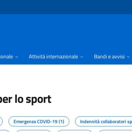
ionale
Attività internazionale
Bandi e avvisi
er lo sport
tizie dal Dipartimento per lo spor
Emergenza COVID-19 (1)
Indennità collaboratori sp