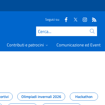
Seguici su:
Cerca
Contributi e patrocini
Comunicazione ed Eventi
t
ortivi
Olimpiadi invernali 2026
Hackathon