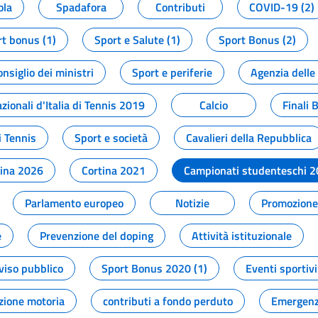
ola
Spadafora
Contributi
COVID-19 (2)
t bonus (1)
Sport e Salute (1)
Sport Bonus (2)
onsiglio dei ministri
Sport e periferie
Agenzia delle
zionali d'Italia di Tennis 2019
Calcio
Finali 
i Tennis
Sport e società
Cavalieri della Repubblica
tina 2026
Cortina 2021
Campionati studenteschi 
Parlamento europeo
Notizie
Promozione 
e
Prevenzione del doping
Attività istituzionale
viso pubblico
Sport Bonus 2020 (1)
Eventi sportivi
zione motoria
contributi a fondo perduto
Emergenz