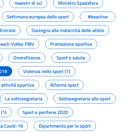
maestri di sci
Ministro Spadafora
Settimana europea dello sport
#beactive
 Entrate
Sostegno alla maternità delle atlete
Beach Volley FIBV
Promozione sportiva
Onoreficenze
Sport e salute
2019
Violenza nello sport (1)
attività sportiva
Riforma sport
La sottosegretaria
Sottosegretaria allo sport
 (1)
Sport e periferie 2020
a Covid-19
Dipartimento per lo sport