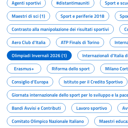
Agenti sportivi
#distantimauniti
Sport e scu
Maestri di sci (1)
Sport e periferie 2018
Spor
Contrasto alla manipolazione dei risultati sportivi
C
Aero Club d'Italia
ATP Finals di Torino
Interna
Olimpiadi Invernali 2026 (1)
Internazionali d'Italia d
Erasmus+
Riforma dello sport
Milano Cor
Consiglio d'Europa
Istituto per il Credito Sportivo
Giornata internazionale dello sport per lo sviluppo e la pac
Bandi Avvisi e Contributi
Lavoro sportivo
Av
Comitato Olimpico Nazionale Italiano
Maestri educa