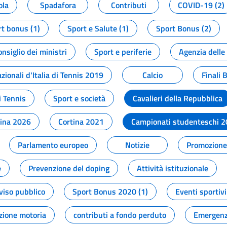
ola
Spadafora
Contributi
COVID-19 (2)
t bonus (1)
Sport e Salute (1)
Sport Bonus (2)
onsiglio dei ministri
Sport e periferie
Agenzia delle
zionali d'Italia di Tennis 2019
Calcio
Finali 
i Tennis
Sport e società
Cavalieri della Repubblica
tina 2026
Cortina 2021
Campionati studenteschi 
Parlamento europeo
Notizie
Promozione 
e
Prevenzione del doping
Attività istituzionale
viso pubblico
Sport Bonus 2020 (1)
Eventi sportivi
zione motoria
contributi a fondo perduto
Emergenz