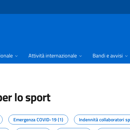
ionale
Attività internazionale
Bandi e avvisi
er lo sport
tizie dal Dipartimento per lo spor
Emergenza COVID-19 (1)
Indennità collaboratori sp