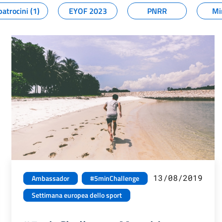
patrocini (1)
EYOF 2023
PNRR
Mi
13/08/2019
Ambassador
#5minChallenge
Settimana europea dello sport