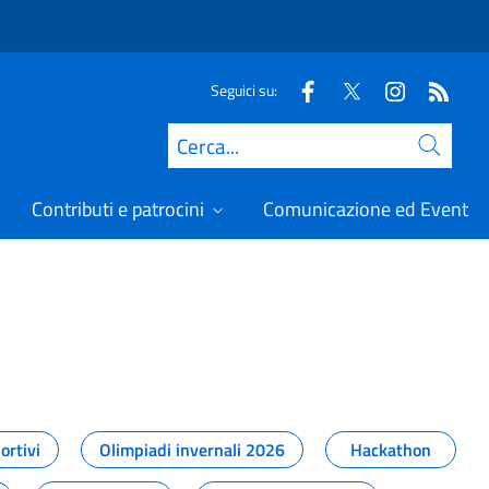
Seguici su:
Cerca
Contributi e patrocini
Comunicazione ed Eventi
t
ortivi
Olimpiadi invernali 2026
Hackathon