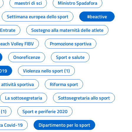
maestri di sci
Ministro Spadafora
Settimana europea dello sport
#beactive
 Entrate
Sostegno alla maternità delle atlete
Beach Volley FIBV
Promozione sportiva
Onoreficenze
Sport e salute
2019
Violenza nello sport (1)
attività sportiva
Riforma sport
La sottosegretaria
Sottosegretaria allo sport
 (1)
Sport e periferie 2020
a Covid-19
Dipartimento per lo sport