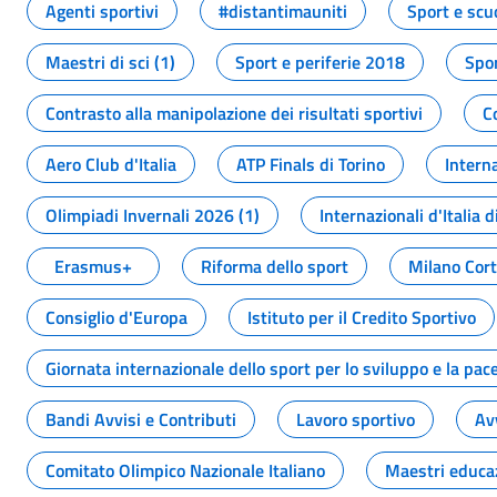
Agenti sportivi
#distantimauniti
Sport e scu
Maestri di sci (1)
Sport e periferie 2018
Spor
Contrasto alla manipolazione dei risultati sportivi
C
Aero Club d'Italia
ATP Finals di Torino
Interna
Olimpiadi Invernali 2026 (1)
Internazionali d'Italia d
Erasmus+
Riforma dello sport
Milano Cor
Consiglio d'Europa
Istituto per il Credito Sportivo
Giornata internazionale dello sport per lo sviluppo e la pac
Bandi Avvisi e Contributi
Lavoro sportivo
Av
Comitato Olimpico Nazionale Italiano
Maestri educa