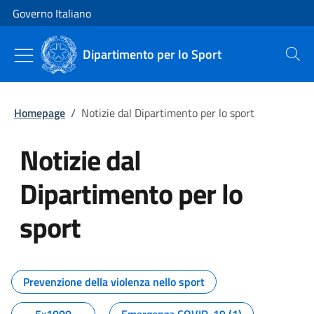
Vai al contenuto
Vai alla navigazione del sito
Governo Italiano
Dipartimento per lo Sport
Cerca
Homepage
/
Notizie dal Dipartimento per lo sport
Notizie dal
Dipartimento per lo
sport
Tutti i contenuti della pagina No
Prevenzione della violenza nello sport