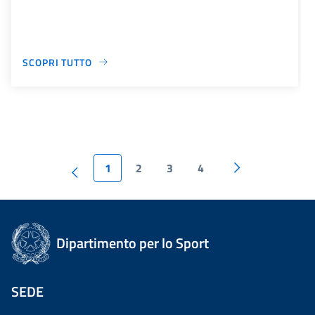
SCOPRI TUTTO
1
2
3
4
Dipartimento per lo Sport
SEDE