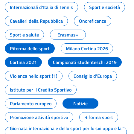
Internazionali d'Italia di Tennis
Sport e società
Cavalieri della Repubblica
Onoreficenze
Sport e salute
Erasmus+
Riforma dello sport
Milano Cortina 2026
Cortina 2021
Campionati studenteschi 2019
Violenza nello sport (1)
Consiglio d'Europa
Istituto per il Credito Sportivo
Parlamento europeo
Notizie
Promozione attività sportiva
Riforma sport
Giornata internazionale dello sport per lo sviluppo e la