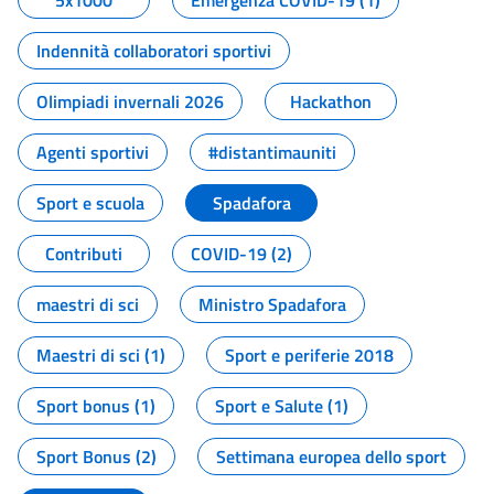
5x1000
Emergenza COVID-19 (1)
Indennità collaboratori sportivi
Olimpiadi invernali 2026
Hackathon
Agenti sportivi
#distantimauniti
Sport e scuola
Spadafora
Contributi
COVID-19 (2)
maestri di sci
Ministro Spadafora
Maestri di sci (1)
Sport e periferie 2018
Sport bonus (1)
Sport e Salute (1)
Sport Bonus (2)
Settimana europea dello sport