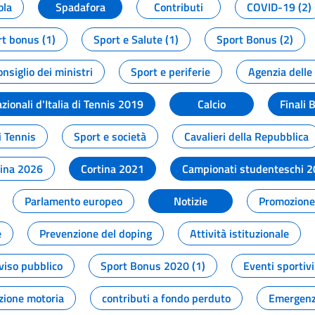
ola
Spadafora
Contributi
COVID-19 (2)
t bonus (1)
Sport e Salute (1)
Sport Bonus (2)
onsiglio dei ministri
Sport e periferie
Agenzia delle
zionali d'Italia di Tennis 2019
Calcio
Finali 
i Tennis
Sport e società
Cavalieri della Repubblica
tina 2026
Cortina 2021
Campionati studenteschi 
Parlamento europeo
Notizie
Promozione 
e
Prevenzione del doping
Attività istituzionale
viso pubblico
Sport Bonus 2020 (1)
Eventi sportivi
zione motoria
contributi a fondo perduto
Emergenz