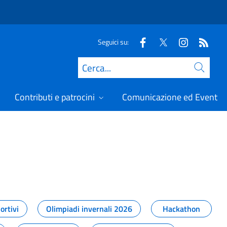
Seguici su:
Cerca
Contributi e patrocini
Comunicazione ed Eventi
t
ortivi
Olimpiadi invernali 2026
Hackathon