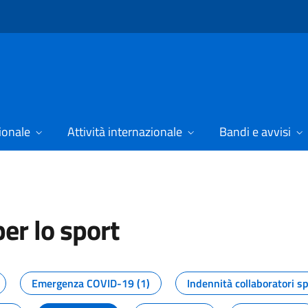
ionale
Attività internazionale
Bandi e avvisi
er lo sport
tizie dal Dipartimento per lo spor
Emergenza COVID-19 (1)
Indennità collaboratori sp