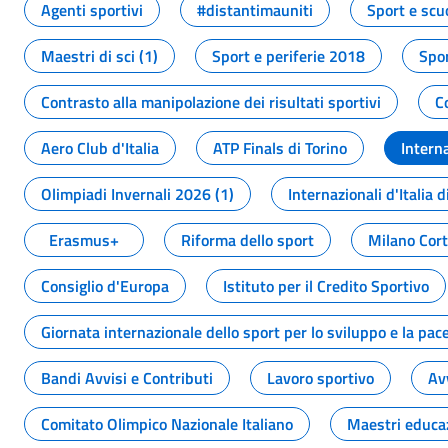
Agenti sportivi
#distantimauniti
Sport e scu
Maestri di sci (1)
Sport e periferie 2018
Spor
Contrasto alla manipolazione dei risultati sportivi
C
Aero Club d'Italia
ATP Finals di Torino
Interna
Olimpiadi Invernali 2026 (1)
Internazionali d'Italia d
Erasmus+
Riforma dello sport
Milano Cor
Consiglio d'Europa
Istituto per il Credito Sportivo
Giornata internazionale dello sport per lo sviluppo e la pac
Bandi Avvisi e Contributi
Lavoro sportivo
Av
Comitato Olimpico Nazionale Italiano
Maestri educa