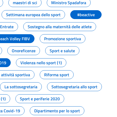
maestri di sci
Ministro Spadafora
Settimana europea dello sport
#beactive
 Entrate
Sostegno alla maternità delle atlete
Beach Volley FIBV
Promozione sportiva
Onoreficenze
Sport e salute
2019
Violenza nello sport (1)
attività sportiva
Riforma sport
La sottosegretaria
Sottosegretaria allo sport
 (1)
Sport e periferie 2020
a Covid-19
Dipartimento per lo sport