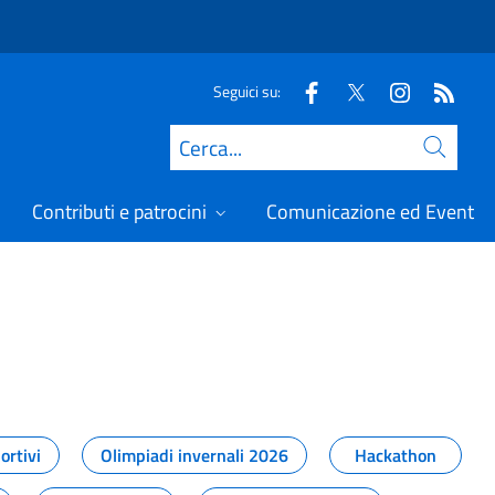
Seguici su:
Cerca
Contributi e patrocini
Comunicazione ed Eventi
t
ortivi
Olimpiadi invernali 2026
Hackathon