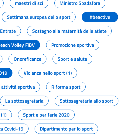
maestri di sci
Ministro Spadafora
Settimana europea dello sport
#beactive
 Entrate
Sostegno alla maternità delle atlete
Beach Volley FIBV
Promozione sportiva
Onoreficenze
Sport e salute
2019
Violenza nello sport (1)
attività sportiva
Riforma sport
La sottosegretaria
Sottosegretaria allo sport
 (1)
Sport e periferie 2020
a Covid-19
Dipartimento per lo sport