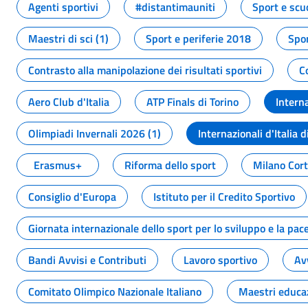
Agenti sportivi
#distantimauniti
Sport e scu
Maestri di sci (1)
Sport e periferie 2018
Spor
Contrasto alla manipolazione dei risultati sportivi
C
Aero Club d'Italia
ATP Finals di Torino
Interna
Olimpiadi Invernali 2026 (1)
Internazionali d'Italia d
Erasmus+
Riforma dello sport
Milano Cor
Consiglio d'Europa
Istituto per il Credito Sportivo
Giornata internazionale dello sport per lo sviluppo e la pac
Bandi Avvisi e Contributi
Lavoro sportivo
Av
Comitato Olimpico Nazionale Italiano
Maestri educa