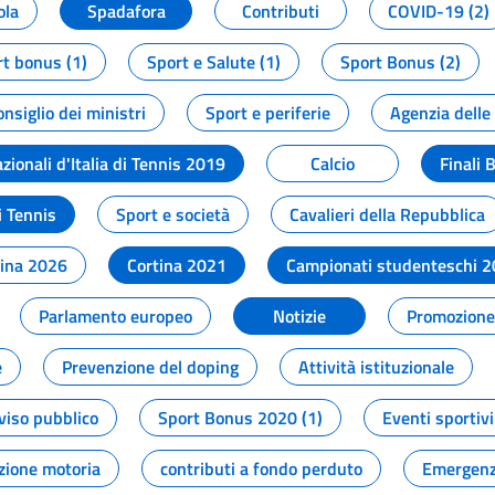
ola
Spadafora
Contributi
COVID-19 (2)
t bonus (1)
Sport e Salute (1)
Sport Bonus (2)
onsiglio dei ministri
Sport e periferie
Agenzia delle
zionali d'Italia di Tennis 2019
Calcio
Finali 
i Tennis
Sport e società
Cavalieri della Repubblica
tina 2026
Cortina 2021
Campionati studenteschi 
Parlamento europeo
Notizie
Promozione 
e
Prevenzione del doping
Attività istituzionale
viso pubblico
Sport Bonus 2020 (1)
Eventi sportivi
zione motoria
contributi a fondo perduto
Emergenz