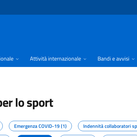
ionale
Attività internazionale
Bandi e avvisi
er lo sport
tizie dal Dipartimento per lo spor
Emergenza COVID-19 (1)
Indennità collaboratori sp