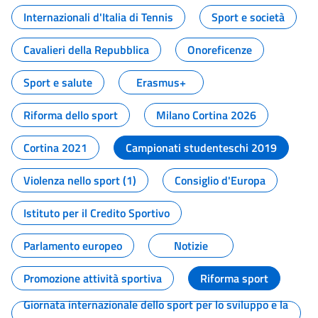
Internazionali d'Italia di Tennis
Sport e società
Cavalieri della Repubblica
Onoreficenze
Sport e salute
Erasmus+
Riforma dello sport
Milano Cortina 2026
Cortina 2021
Campionati studenteschi 2019
Violenza nello sport (1)
Consiglio d'Europa
Istituto per il Credito Sportivo
Parlamento europeo
Notizie
Promozione attività sportiva
Riforma sport
Giornata internazionale dello sport per lo sviluppo e la