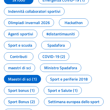
5x1000
Emergenza COVID-19 (1)
Indennità collaboratori sportivi
Olimpiadi invernali 2026
Hackathon
Agenti sportivi
#distantimauniti
Sport e scuola
Spadafora
Contributi
COVID-19 (2)
maestri di sci
Ministro Spadafora
Maestri di sci (1)
Sport e periferie 2018
Sport bonus (1)
Sport e Salute (1)
Sport Bonus (2)
Settimana europea dello sport