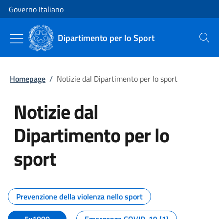
Vai al contenuto
Vai alla navigazione del sito
Governo Italiano
Dipartimento per lo Sport
Cerca
Homepage
/
Notizie dal Dipartimento per lo sport
Notizie dal
Dipartimento per lo
sport
Tutti i contenuti della pagina No
Prevenzione della violenza nello sport