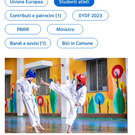
Unione Europea
Studenti atleti
Contributi e patrocini (1)
EYOF 2023
PNRR
Ministro
Bandi e avvisi (1)
Bici in Comune