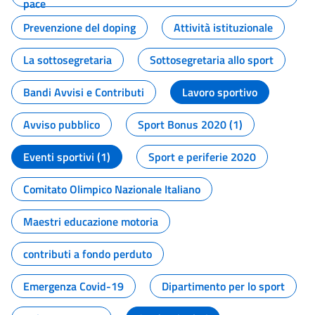
pace
Prevenzione del doping
Attività istituzionale
La sottosegretaria
Sottosegretaria allo sport
Bandi Avvisi e Contributi
Lavoro sportivo
Avviso pubblico
Sport Bonus 2020 (1)
Eventi sportivi (1)
Sport e periferie 2020
Comitato Olimpico Nazionale Italiano
Maestri educazione motoria
contributi a fondo perduto
Emergenza Covid-19
Dipartimento per lo sport