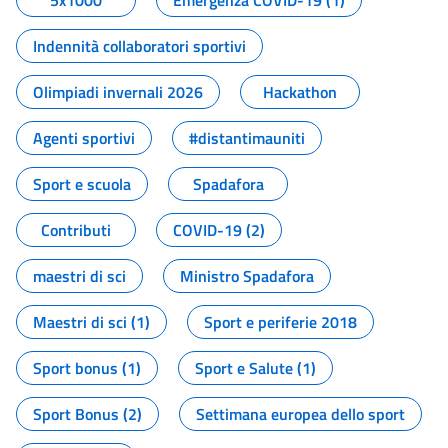
5x1000
Emergenza COVID-19 (1)
Indennità collaboratori sportivi
Olimpiadi invernali 2026
Hackathon
Agenti sportivi
#distantimauniti
Sport e scuola
Spadafora
Contributi
COVID-19 (2)
maestri di sci
Ministro Spadafora
Maestri di sci (1)
Sport e periferie 2018
Sport bonus (1)
Sport e Salute (1)
Sport Bonus (2)
Settimana europea dello sport