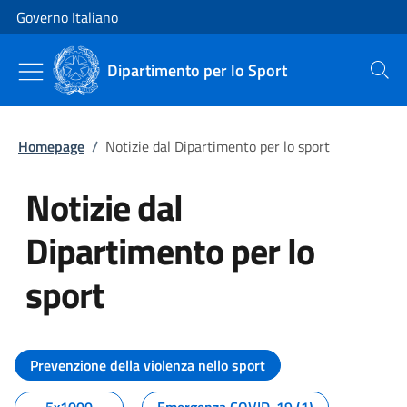
Vai al contenuto
Vai alla navigazione del sito
Governo Italiano
Dipartimento per lo Sport
Cerca
Homepage
/
Notizie dal Dipartimento per lo sport
Notizie dal
Dipartimento per lo
sport
Tutti i contenuti della pagina No
Prevenzione della violenza nello sport