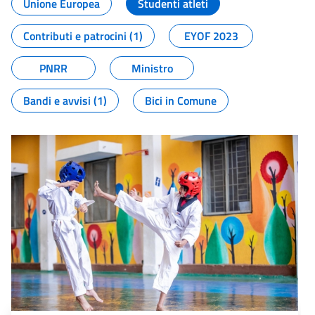
Unione Europea
Studenti atleti
Contributi e patrocini (1)
EYOF 2023
PNRR
Ministro
Bandi e avvisi (1)
Bici in Comune