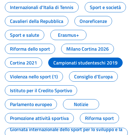
Internazionali d'Italia di Tennis
Sport e società
Cavalieri della Repubblica
Onoreficenze
Sport e salute
Erasmus+
Riforma dello sport
Milano Cortina 2026
Cortina 2021
Campionati studenteschi 2019
Violenza nello sport (1)
Consiglio d'Europa
Istituto per il Credito Sportivo
Parlamento europeo
Notizie
Promozione attività sportiva
Riforma sport
Giornata internazionale dello sport per lo sviluppo e la