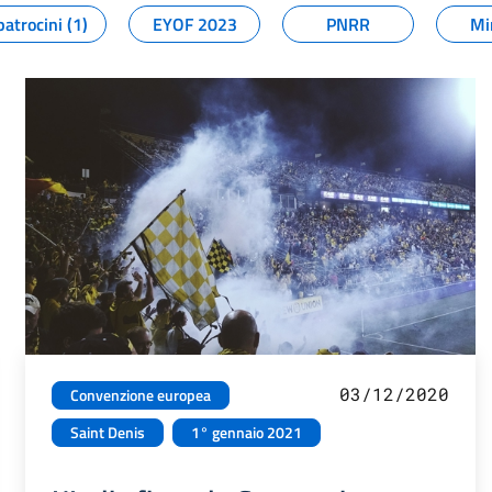
patrocini (1)
EYOF 2023
PNRR
Mi
03/12/2020
Convenzione europea
Saint Denis
1° gennaio 2021