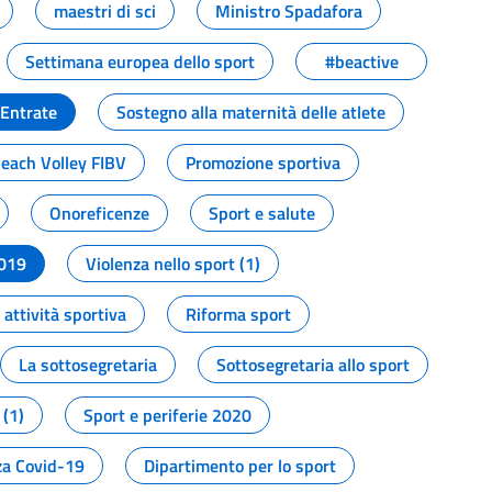
maestri di sci
Ministro Spadafora
Settimana europea dello sport
#beactive
 Entrate
Sostegno alla maternità delle atlete
Beach Volley FIBV
Promozione sportiva
Onoreficenze
Sport e salute
2019
Violenza nello sport (1)
attività sportiva
Riforma sport
La sottosegretaria
Sottosegretaria allo sport
 (1)
Sport e periferie 2020
a Covid-19
Dipartimento per lo sport