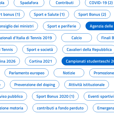
ola
Spadafora
Contributi
COVID-19 (2)
t bonus (1)
Sport e Salute (1)
Sport Bonus (2)
onsiglio dei ministri
Sport e periferie
Agenzia delle
zionali d'Italia di Tennis 2019
Calcio
Finali 
i Tennis
Sport e società
Cavalieri della Repubblica
tina 2026
Cortina 2021
Campionati studenteschi 
Parlamento europeo
Notizie
Promozione 
e
Prevenzione del doping
Attività istituzionale
viso pubblico
Sport Bonus 2020 (1)
Eventi sportivi
zione motoria
contributi a fondo perduto
Emergenz