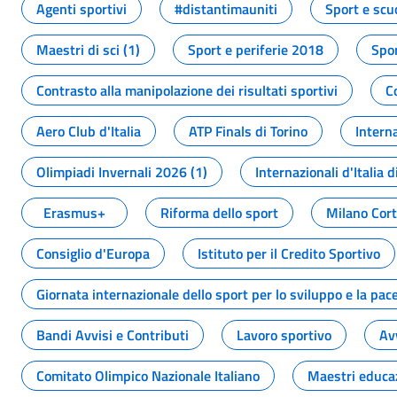
Agenti sportivi
#distantimauniti
Sport e scu
Maestri di sci (1)
Sport e periferie 2018
Spor
Contrasto alla manipolazione dei risultati sportivi
C
Aero Club d'Italia
ATP Finals di Torino
Interna
Olimpiadi Invernali 2026 (1)
Internazionali d'Italia d
Erasmus+
Riforma dello sport
Milano Cor
Consiglio d'Europa
Istituto per il Credito Sportivo
Giornata internazionale dello sport per lo sviluppo e la pac
Bandi Avvisi e Contributi
Lavoro sportivo
Av
Comitato Olimpico Nazionale Italiano
Maestri educa