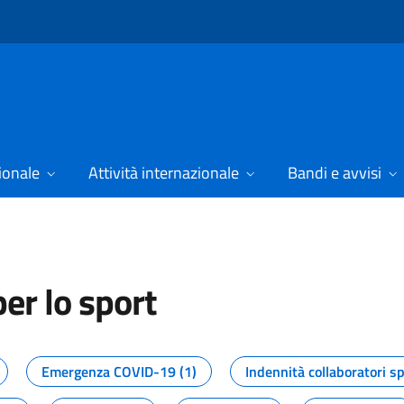
ionale
Attività internazionale
Bandi e avvisi
er lo sport
tizie dal Dipartimento per lo spor
Emergenza COVID-19 (1)
Indennità collaboratori sp