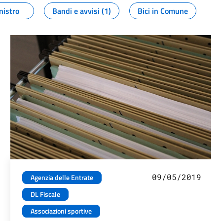
nistro
Bandi e avvisi (1)
Bici in Comune
09/05/2019
Agenzia delle Entrate
DL Fiscale
Associazioni sportive