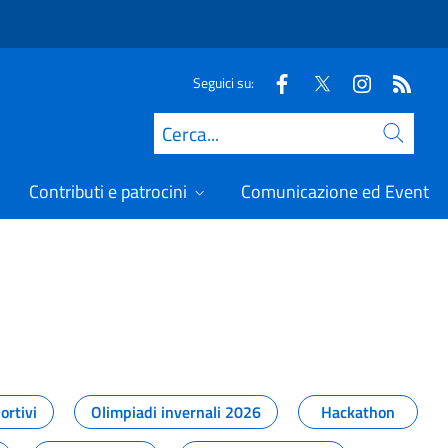
Seguici su:
Cerca
Contributi e patrocini
Comunicazione ed Eventi
t
ortivi
Olimpiadi invernali 2026
Hackathon