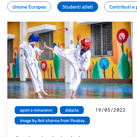
Unione Europea
Studenti atleti
Contributi e 
19/05/2022
sport e minorenni
didacta
Image by Anil sharma from Pixabay