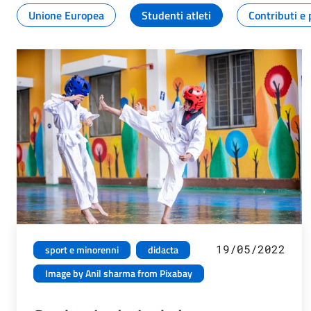
Unione Europea
Studenti atleti
Contributi e 
19/05/2022
sport e minorenni
didacta
Image by Anil sharma from Pixabay