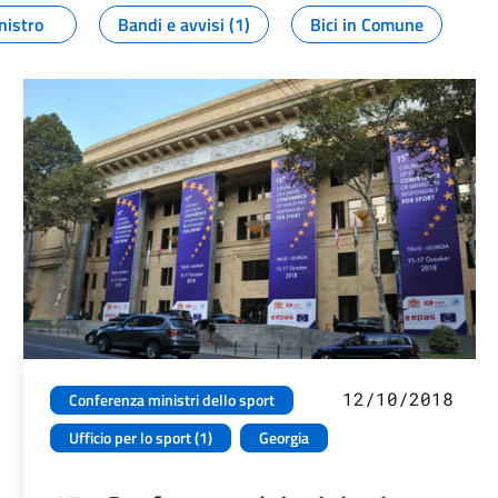
nistro
Bandi e avvisi (1)
Bici in Comune
12/10/2018
Conferenza ministri dello sport
Ufficio per lo sport (1)
Georgia