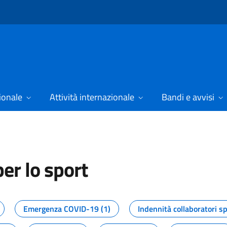
ionale
Attività internazionale
Bandi e avvisi
er lo sport
tizie dal Dipartimento per lo spor
Emergenza COVID-19 (1)
Indennità collaboratori sp