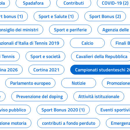
ola
Spadafora
Contributi
COVID-19 (2)
t bonus (1)
Sport e Salute (1)
Sport Bonus (2)
onsiglio dei ministri
Sport e periferie
Agenzia delle
zionali d'Italia di Tennis 2019
Calcio
Finali 
i Tennis
Sport e società
Cavalieri della Repubblica
tina 2026
Cortina 2021
Campionati studenteschi 
Parlamento europeo
Notizie
Promozione 
e
Prevenzione del doping
Attività istituzionale
viso pubblico
Sport Bonus 2020 (1)
Eventi sportivi
zione motoria
contributi a fondo perduto
Emergenz