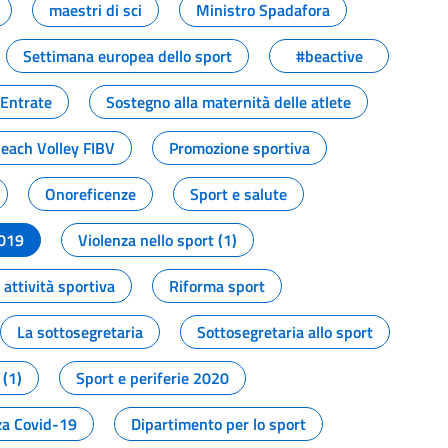
maestri di sci
Ministro Spadafora
Settimana europea dello sport
#beactive
 Entrate
Sostegno alla maternità delle atlete
Beach Volley FIBV
Promozione sportiva
Onoreficenze
Sport e salute
2019
Violenza nello sport (1)
attività sportiva
Riforma sport
La sottosegretaria
Sottosegretaria allo sport
 (1)
Sport e periferie 2020
a Covid-19
Dipartimento per lo sport