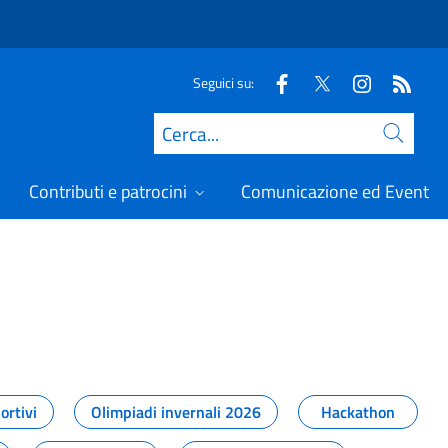
Seguici su:
Cerca
Contributi e patrocini
Comunicazione ed Eventi
t
ortivi
Olimpiadi invernali 2026
Hackathon