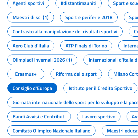
Agenti sportivi
#distantimauniti
Sport e scu
Maestri di sci (1)
Sport e periferie 2018
Spor
Contrasto alla manipolazione dei risultati sportivi
C
Aero Club d'Italia
ATP Finals di Torino
Interna
Olimpiadi Invernali 2026 (1)
Internazionali d'Italia d
Erasmus+
Riforma dello sport
Milano Cor
Consiglio d'Europa
Istituto per il Credito Sportivo
Giornata internazionale dello sport per lo sviluppo e la pac
Bandi Avvisi e Contributi
Lavoro sportivo
Av
Comitato Olimpico Nazionale Italiano
Maestri educa