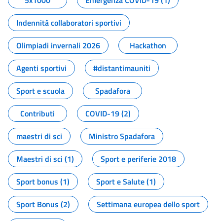
5x1000
Emergenza COVID-19 (1)
Indennità collaboratori sportivi
Olimpiadi invernali 2026
Hackathon
Agenti sportivi
#distantimauniti
Sport e scuola
Spadafora
Contributi
COVID-19 (2)
maestri di sci
Ministro Spadafora
Maestri di sci (1)
Sport e periferie 2018
Sport bonus (1)
Sport e Salute (1)
Sport Bonus (2)
Settimana europea dello sport