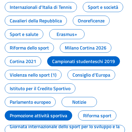
Internazionali d'Italia di Tennis
Sport e società
Cavalieri della Repubblica
Onoreficenze
Sport e salute
Erasmus+
Riforma dello sport
Milano Cortina 2026
Cortina 2021
Campionati studenteschi 2019
Violenza nello sport (1)
Consiglio d'Europa
Istituto per il Credito Sportivo
Parlamento europeo
Notizie
Promozione attività sportiva
Riforma sport
Giornata internazionale dello sport per lo sviluppo e la