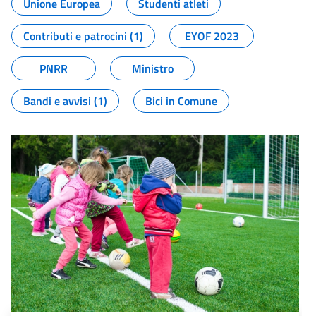
Unione Europea
Studenti atleti
Contributi e patrocini (1)
EYOF 2023
PNRR
Ministro
Bandi e avvisi (1)
Bici in Comune