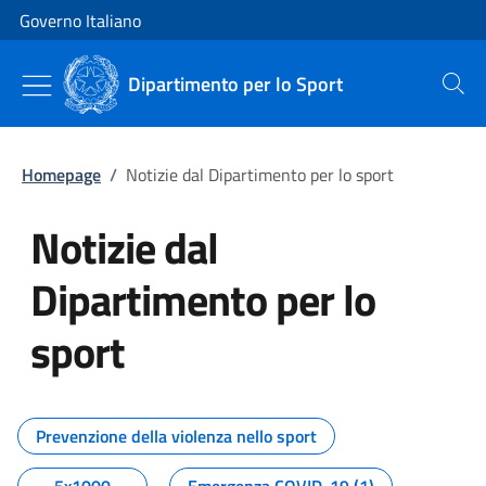
Vai al contenuto
Vai alla navigazione del sito
Governo Italiano
Dipartimento per lo Sport
Cerca
Homepage
/
Notizie dal Dipartimento per lo sport
Notizie dal
Dipartimento per lo
sport
Tutti i contenuti della pagina No
Prevenzione della violenza nello sport