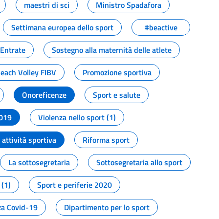
maestri di sci
Ministro Spadafora
Settimana europea dello sport
#beactive
 Entrate
Sostegno alla maternità delle atlete
Beach Volley FIBV
Promozione sportiva
Onoreficenze
Sport e salute
2019
Violenza nello sport (1)
attività sportiva
Riforma sport
La sottosegretaria
Sottosegretaria allo sport
 (1)
Sport e periferie 2020
a Covid-19
Dipartimento per lo sport