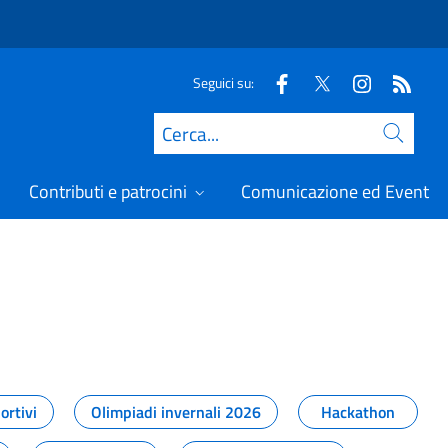
Seguici su:
Cerca
Contributi e patrocini
Comunicazione ed Eventi
t
ortivi
Olimpiadi invernali 2026
Hackathon