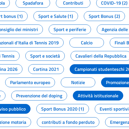
ola
Spadafora
Contributi
COVID-19 (2)
t bonus (1)
Sport e Salute (1)
Sport Bonus (2)
onsiglio dei ministri
Sport e periferie
Agenzia delle
zionali d'Italia di Tennis 2019
Calcio
Finali 
i Tennis
Sport e società
Cavalieri della Repubblica
tina 2026
Cortina 2021
Campionati studenteschi 
Parlamento europeo
Notizie
Promozione 
e
Prevenzione del doping
Attività istituzionale
viso pubblico
Sport Bonus 2020 (1)
Eventi sportivi
zione motoria
contributi a fondo perduto
Emergenz