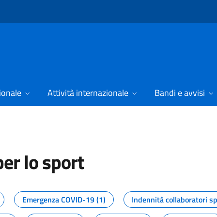
ionale
Attività internazionale
Bandi e avvisi
er lo sport
tizie dal Dipartimento per lo spor
Emergenza COVID-19 (1)
Indennità collaboratori sp