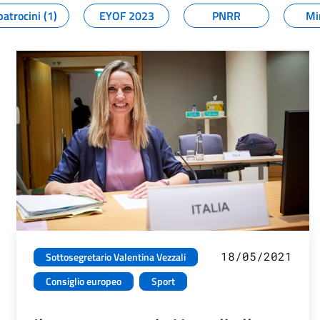
patrocini (1)
EYOF 2023
PNRR
Mi
18/05/2021
Sottosegretario Valentina Vezzali
Consiglio europeo
Sport