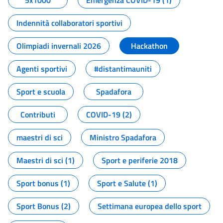
5x1000
Emergenza COVID-19 (1)
Indennità collaboratori sportivi
Olimpiadi invernali 2026
Hackathon
Agenti sportivi
#distantimauniti
Sport e scuola
Spadafora
Contributi
COVID-19 (2)
maestri di sci
Ministro Spadafora
Maestri di sci (1)
Sport e periferie 2018
Sport bonus (1)
Sport e Salute (1)
Sport Bonus (2)
Settimana europea dello sport