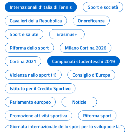
Internazionali d'Italia di Tennis
Sport e società
Cavalieri della Repubblica
Onoreficenze
Sport e salute
Erasmus+
Riforma dello sport
Milano Cortina 2026
Cortina 2021
Campionati studenteschi 2019
Violenza nello sport (1)
Consiglio d'Europa
Istituto per il Credito Sportivo
Parlamento europeo
Notizie
Promozione attività sportiva
Riforma sport
Giornata internazionale dello sport per lo sviluppo e la