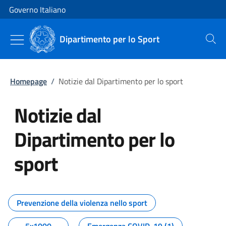
Vai al contenuto
Vai alla navigazione del sito
Governo Italiano
Dipartimento per lo Sport
Cerca
Homepage
/
Notizie dal Dipartimento per lo sport
Notizie dal
Dipartimento per lo
sport
Tutti i contenuti della pagina No
Prevenzione della violenza nello sport