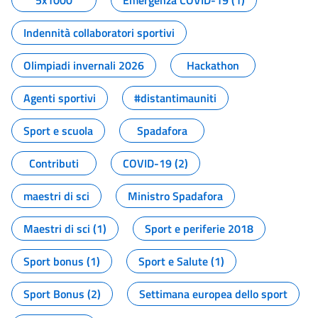
5x1000
Emergenza COVID-19 (1)
Indennità collaboratori sportivi
Olimpiadi invernali 2026
Hackathon
Agenti sportivi
#distantimauniti
Sport e scuola
Spadafora
Contributi
COVID-19 (2)
maestri di sci
Ministro Spadafora
Maestri di sci (1)
Sport e periferie 2018
Sport bonus (1)
Sport e Salute (1)
Sport Bonus (2)
Settimana europea dello sport