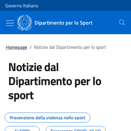
Vai al contenuto
Vai alla navigazione del sito
Governo Italiano
Dipartimento per lo Sport
Cerca
Homepage
/
Notizie dal Dipartimento per lo sport
Notizie dal
Dipartimento per lo
sport
Tutti i contenuti della pagina No
Prevenzione della violenza nello sport