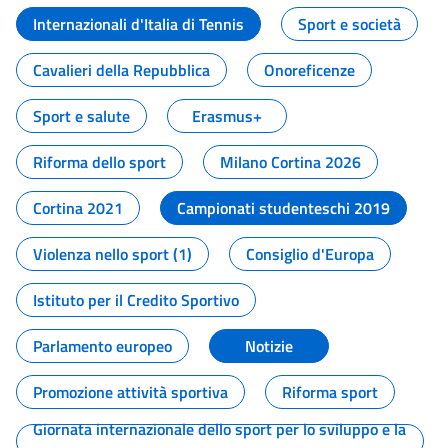
Internazionali d'Italia di Tennis
Sport e società
Cavalieri della Repubblica
Onoreficenze
Sport e salute
Erasmus+
Riforma dello sport
Milano Cortina 2026
Cortina 2021
Campionati studenteschi 2019
Violenza nello sport (1)
Consiglio d'Europa
Istituto per il Credito Sportivo
Parlamento europeo
Notizie
Promozione attività sportiva
Riforma sport
Giornata internazionale dello sport per lo sviluppo e la