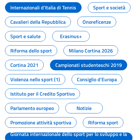
Internazionali d'Italia di Tennis
Sport e società
Cavalieri della Repubblica
Onoreficenze
Sport e salute
Erasmus+
Riforma dello sport
Milano Cortina 2026
Cortina 2021
Campionati studenteschi 2019
Violenza nello sport (1)
Consiglio d'Europa
Istituto per il Credito Sportivo
Parlamento europeo
Notizie
Promozione attività sportiva
Riforma sport
Giornata internazionale dello sport per lo sviluppo e la