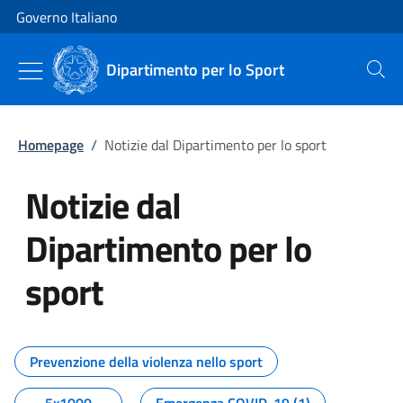
Vai al contenuto
Vai alla navigazione del sito
Governo Italiano
Dipartimento per lo Sport
Cerca
Homepage
/
Notizie dal Dipartimento per lo sport
Notizie dal
Dipartimento per lo
sport
Tutti i contenuti della pagina No
Prevenzione della violenza nello sport