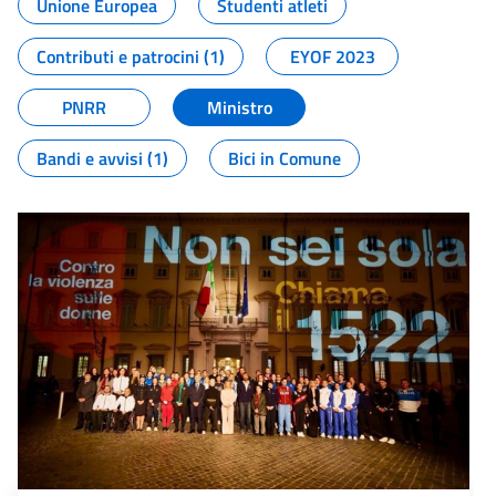
Unione Europea
Studenti atleti
Contributi e patrocini (1)
EYOF 2023
PNRR
Ministro
Bandi e avvisi (1)
Bici in Comune