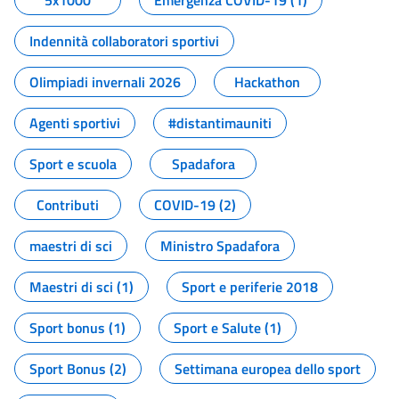
5x1000
Emergenza COVID-19 (1)
Indennità collaboratori sportivi
Olimpiadi invernali 2026
Hackathon
Agenti sportivi
#distantimauniti
Sport e scuola
Spadafora
Contributi
COVID-19 (2)
maestri di sci
Ministro Spadafora
Maestri di sci (1)
Sport e periferie 2018
Sport bonus (1)
Sport e Salute (1)
Sport Bonus (2)
Settimana europea dello sport