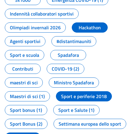
5x1000
Emergenza COVID-19 (1)
Indennità collaboratori sportivi
Olimpiadi invernali 2026
Hackathon
Agenti sportivi
#distantimauniti
Sport e scuola
Spadafora
Contributi
COVID-19 (2)
maestri di sci
Ministro Spadafora
Maestri di sci (1)
Sport e periferie 2018
Sport bonus (1)
Sport e Salute (1)
Sport Bonus (2)
Settimana europea dello sport