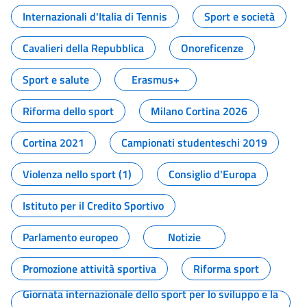
Internazionali d'Italia di Tennis
Sport e società
Cavalieri della Repubblica
Onoreficenze
Sport e salute
Erasmus+
Riforma dello sport
Milano Cortina 2026
Cortina 2021
Campionati studenteschi 2019
Violenza nello sport (1)
Consiglio d'Europa
Istituto per il Credito Sportivo
Parlamento europeo
Notizie
Promozione attività sportiva
Riforma sport
Giornata internazionale dello sport per lo sviluppo e la