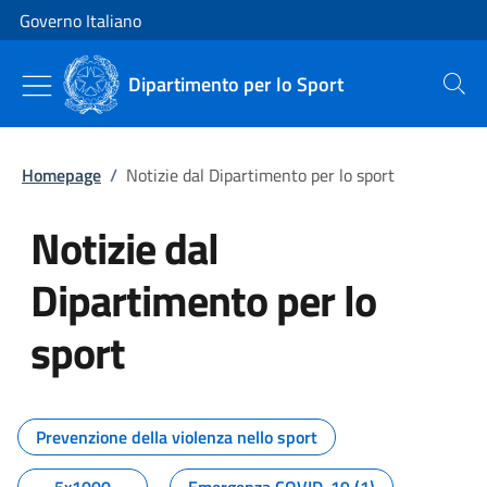
Vai al contenuto
Vai alla navigazione del sito
Governo Italiano
Dipartimento per lo Sport
Cerca
Homepage
/
Notizie dal Dipartimento per lo sport
Notizie dal
Dipartimento per lo
sport
Tutti i contenuti della pagina No
Prevenzione della violenza nello sport