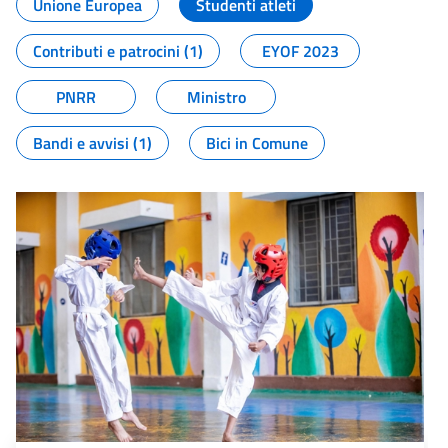
Unione Europea
Studenti atleti
Contributi e patrocini (1)
EYOF 2023
PNRR
Ministro
Bandi e avvisi (1)
Bici in Comune