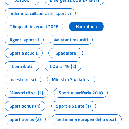
5x1000
Emergenza COVID-19 (1)
Indennità collaboratori sportivi
Olimpiadi invernali 2026
Hackathon
Agenti sportivi
#distantimauniti
Sport e scuola
Spadafora
Contributi
COVID-19 (2)
maestri di sci
Ministro Spadafora
Maestri di sci (1)
Sport e periferie 2018
Sport bonus (1)
Sport e Salute (1)
Sport Bonus (2)
Settimana europea dello sport