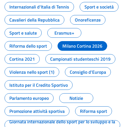
Internazionali d'Italia di Tennis
Sport e società
Cavalieri della Repubblica
Onoreficenze
Sport e salute
Erasmus+
Riforma dello sport
Milano Cortina 2026
Cortina 2021
Campionati studenteschi 2019
Violenza nello sport (1)
Consiglio d'Europa
Istituto per il Credito Sportivo
Parlamento europeo
Notizie
Promozione attività sportiva
Riforma sport
Giornata internazionale dello sport per lo sviluppo e la