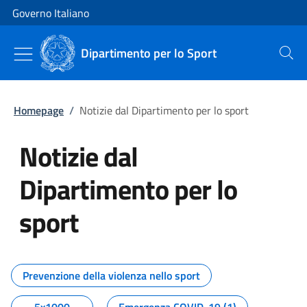
Vai al contenuto
Vai alla navigazione del sito
Governo Italiano
Dipartimento per lo Sport
Cerca
Homepage
/
Notizie dal Dipartimento per lo sport
Notizie dal
Dipartimento per lo
sport
Tutti i contenuti della pagina No
Prevenzione della violenza nello sport