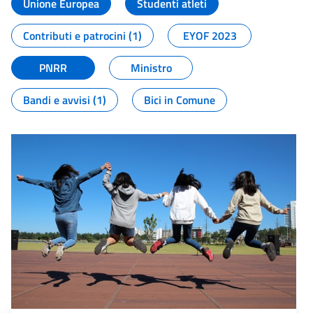
Unione Europea
Studenti atleti
Contributi e patrocini (1)
EYOF 2023
PNRR
Ministro
Bandi e avvisi (1)
Bici in Comune