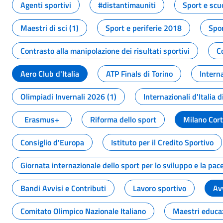
Agenti sportivi
#distantimauniti
Sport e scu
Maestri di sci (1)
Sport e periferie 2018
Spor
Contrasto alla manipolazione dei risultati sportivi
C
Aero Club d'Italia
ATP Finals di Torino
Interna
Olimpiadi Invernali 2026 (1)
Internazionali d'Italia d
Erasmus+
Riforma dello sport
Milano Cor
Consiglio d'Europa
Istituto per il Credito Sportivo
Giornata internazionale dello sport per lo sviluppo e la pac
Bandi Avvisi e Contributi
Lavoro sportivo
Av
Comitato Olimpico Nazionale Italiano
Maestri educa