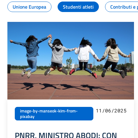
Unione Europea
Studenti atleti
Contributi e 
11/06/2025
image-by-manseok-kim-from-
pixabay
PNRR, MINISTRO ABODI: CON