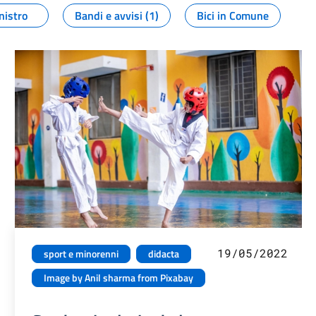
nistro
Bandi e avvisi (1)
Bici in Comune
19/05/2022
sport e minorenni
didacta
Image by Anil sharma from Pixabay