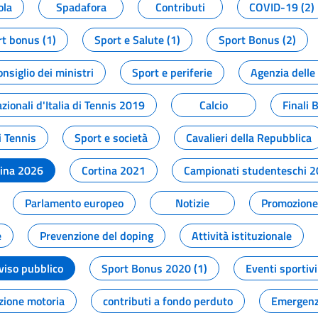
ola
Spadafora
Contributi
COVID-19 (2)
t bonus (1)
Sport e Salute (1)
Sport Bonus (2)
onsiglio dei ministri
Sport e periferie
Agenzia delle
zionali d'Italia di Tennis 2019
Calcio
Finali 
i Tennis
Sport e società
Cavalieri della Repubblica
tina 2026
Cortina 2021
Campionati studenteschi 
Parlamento europeo
Notizie
Promozione 
e
Prevenzione del doping
Attività istituzionale
viso pubblico
Sport Bonus 2020 (1)
Eventi sportivi
zione motoria
contributi a fondo perduto
Emergenz