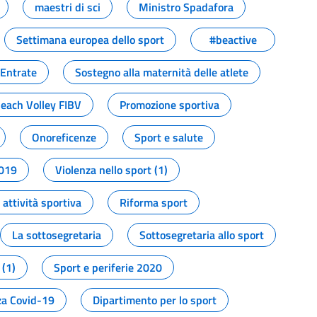
maestri di sci
Ministro Spadafora
Settimana europea dello sport
#beactive
 Entrate
Sostegno alla maternità delle atlete
Beach Volley FIBV
Promozione sportiva
Onoreficenze
Sport e salute
2019
Violenza nello sport (1)
attività sportiva
Riforma sport
La sottosegretaria
Sottosegretaria allo sport
 (1)
Sport e periferie 2020
a Covid-19
Dipartimento per lo sport