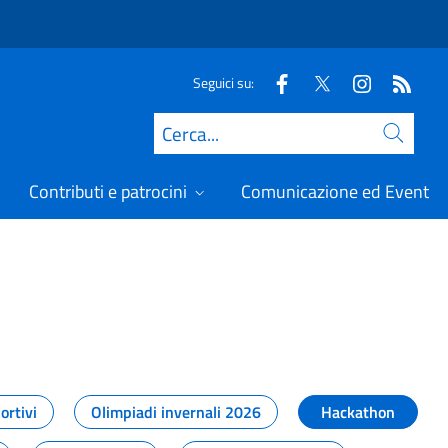
Seguici su:
Cerca
Contributi e patrocini
Comunicazione ed Eventi
t
ortivi
Olimpiadi invernali 2026
Hackathon