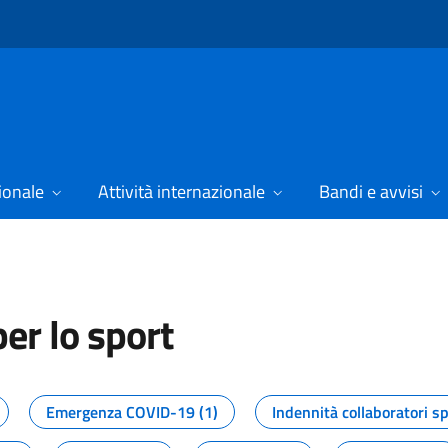
ionale
Attività internazionale
Bandi e avvisi
er lo sport
tizie dal Dipartimento per lo spor
Emergenza COVID-19 (1)
Indennità collaboratori sp