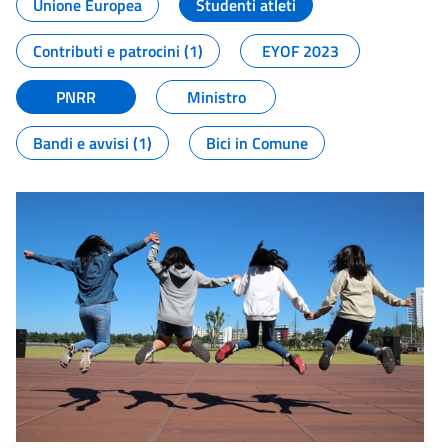
Unione Europea
Studenti atleti
Contributi e patrocini (1)
EYOF 2023
PNRR
Ministro
Bandi e avvisi (1)
Bici in Comune