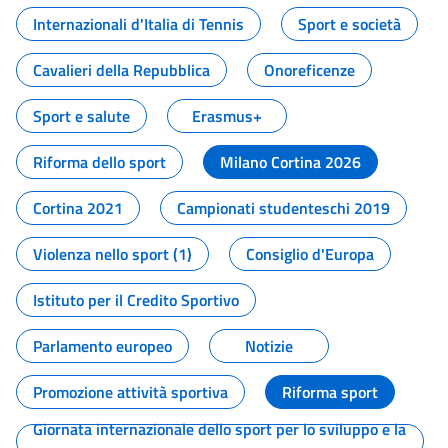
Internazionali d'Italia di Tennis
Sport e società
Cavalieri della Repubblica
Onoreficenze
Sport e salute
Erasmus+
Riforma dello sport
Milano Cortina 2026
Cortina 2021
Campionati studenteschi 2019
Violenza nello sport (1)
Consiglio d'Europa
Istituto per il Credito Sportivo
Parlamento europeo
Notizie
Promozione attività sportiva
Riforma sport
Giornata internazionale dello sport per lo sviluppo e la