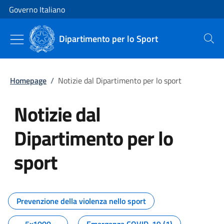
Vai al contenuto
Vai alla navigazione del sito
Governo Italiano
Dipartimento per lo Sport
Cerca
Homepage
/
Notizie dal Dipartimento per lo sport
Notizie dal
Dipartimento per lo
sport
Tutti i contenuti della pagina No
Prevenzione della violenza nello sport