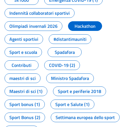
5x1000
Emergenza COVID-19 (1)
Indennità collaboratori sportivi
Olimpiadi invernali 2026
Hackathon
Agenti sportivi
#distantimauniti
Sport e scuola
Spadafora
Contributi
COVID-19 (2)
maestri di sci
Ministro Spadafora
Maestri di sci (1)
Sport e periferie 2018
Sport bonus (1)
Sport e Salute (1)
Sport Bonus (2)
Settimana europea dello sport