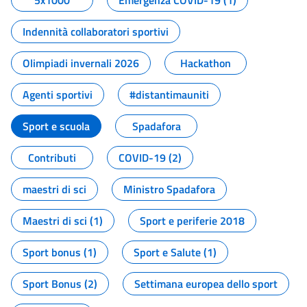
5x1000
Emergenza COVID-19 (1)
Indennità collaboratori sportivi
Olimpiadi invernali 2026
Hackathon
Agenti sportivi
#distantimauniti
Sport e scuola
Spadafora
Contributi
COVID-19 (2)
maestri di sci
Ministro Spadafora
Maestri di sci (1)
Sport e periferie 2018
Sport bonus (1)
Sport e Salute (1)
Sport Bonus (2)
Settimana europea dello sport