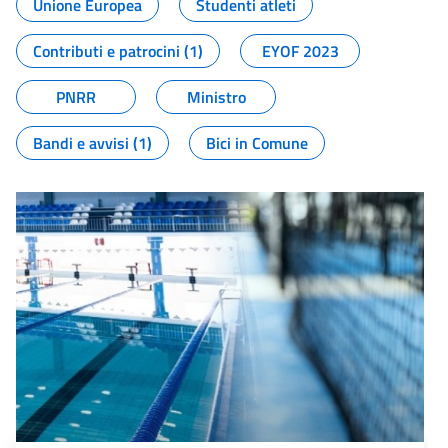
Unione Europea
Studenti atleti
Contributi e patrocini (1)
EYOF 2023
PNRR
Ministro
Bandi e avvisi (1)
Bici in Comune