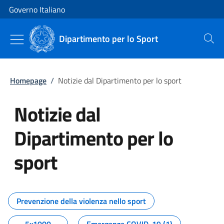
Vai al contenuto
Vai alla navigazione del sito
Governo Italiano
Dipartimento per lo Sport
Cerca
Homepage
/
Notizie dal Dipartimento per lo sport
Notizie dal
Dipartimento per lo
sport
Tutti i contenuti della pagina No
Prevenzione della violenza nello sport