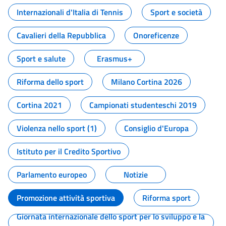
Internazionali d'Italia di Tennis
Sport e società
Cavalieri della Repubblica
Onoreficenze
Sport e salute
Erasmus+
Riforma dello sport
Milano Cortina 2026
Cortina 2021
Campionati studenteschi 2019
Violenza nello sport (1)
Consiglio d'Europa
Istituto per il Credito Sportivo
Parlamento europeo
Notizie
Promozione attività sportiva
Riforma sport
Giornata internazionale dello sport per lo sviluppo e la