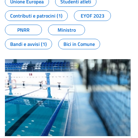
Unione Europea
Studenti atleti
Contributi e patrocini (1)
EYOF 2023
PNRR
Ministro
Bandi e avvisi (1)
Bici in Comune