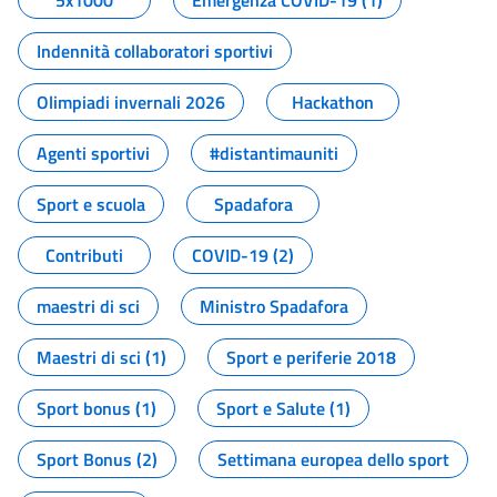
5x1000
Emergenza COVID-19 (1)
Indennità collaboratori sportivi
Olimpiadi invernali 2026
Hackathon
Agenti sportivi
#distantimauniti
Sport e scuola
Spadafora
Contributi
COVID-19 (2)
maestri di sci
Ministro Spadafora
Maestri di sci (1)
Sport e periferie 2018
Sport bonus (1)
Sport e Salute (1)
Sport Bonus (2)
Settimana europea dello sport