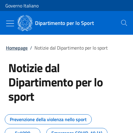
Vai al contenuto
Vai alla navigazione del sito
Governo Italiano
Dipartimento per lo Sport
Cerca
Homepage
/
Notizie dal Dipartimento per lo sport
Notizie dal
Dipartimento per lo
sport
Tutti i contenuti della pagina No
Prevenzione della violenza nello sport