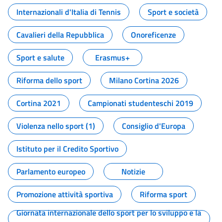
Internazionali d'Italia di Tennis
Sport e società
Cavalieri della Repubblica
Onoreficenze
Sport e salute
Erasmus+
Riforma dello sport
Milano Cortina 2026
Cortina 2021
Campionati studenteschi 2019
Violenza nello sport (1)
Consiglio d'Europa
Istituto per il Credito Sportivo
Parlamento europeo
Notizie
Promozione attività sportiva
Riforma sport
Giornata internazionale dello sport per lo sviluppo e la