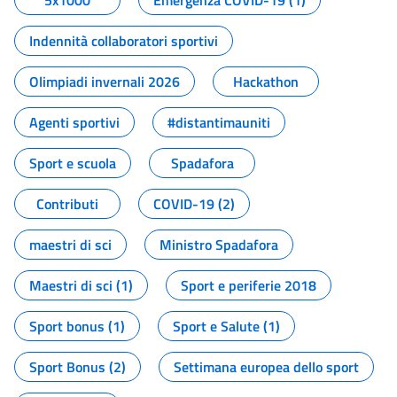
5x1000
Emergenza COVID-19 (1)
Indennità collaboratori sportivi
Olimpiadi invernali 2026
Hackathon
Agenti sportivi
#distantimauniti
Sport e scuola
Spadafora
Contributi
COVID-19 (2)
maestri di sci
Ministro Spadafora
Maestri di sci (1)
Sport e periferie 2018
Sport bonus (1)
Sport e Salute (1)
Sport Bonus (2)
Settimana europea dello sport