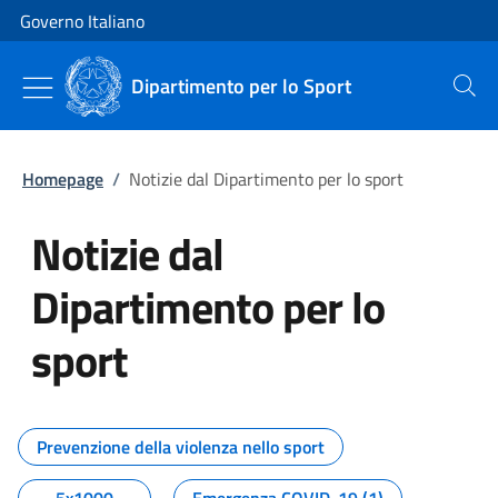
Vai al contenuto
Vai alla navigazione del sito
Governo Italiano
Dipartimento per lo Sport
Cerca
Homepage
/
Notizie dal Dipartimento per lo sport
Notizie dal
Dipartimento per lo
sport
Tutti i contenuti della pagina No
Prevenzione della violenza nello sport