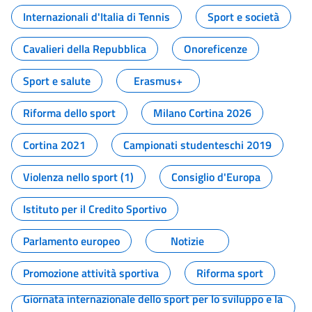
Internazionali d'Italia di Tennis
Sport e società
Cavalieri della Repubblica
Onoreficenze
Sport e salute
Erasmus+
Riforma dello sport
Milano Cortina 2026
Cortina 2021
Campionati studenteschi 2019
Violenza nello sport (1)
Consiglio d'Europa
Istituto per il Credito Sportivo
Parlamento europeo
Notizie
Promozione attività sportiva
Riforma sport
Giornata internazionale dello sport per lo sviluppo e la