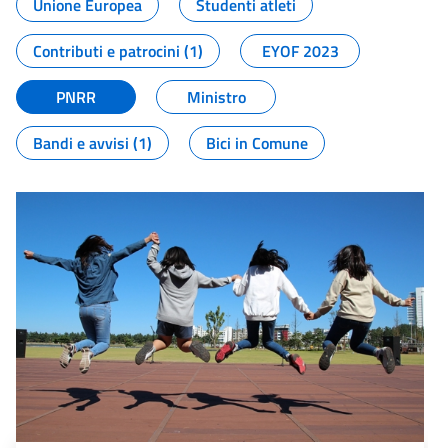
Unione Europea
Studenti atleti
Contributi e patrocini (1)
EYOF 2023
PNRR
Ministro
Bandi e avvisi (1)
Bici in Comune