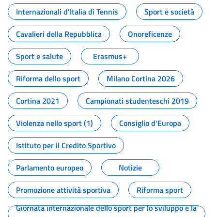
Internazionali d'Italia di Tennis
Sport e società
Cavalieri della Repubblica
Onoreficenze
Sport e salute
Erasmus+
Riforma dello sport
Milano Cortina 2026
Cortina 2021
Campionati studenteschi 2019
Violenza nello sport (1)
Consiglio d'Europa
Istituto per il Credito Sportivo
Parlamento europeo
Notizie
Promozione attività sportiva
Riforma sport
Giornata internazionale dello sport per lo sviluppo e la