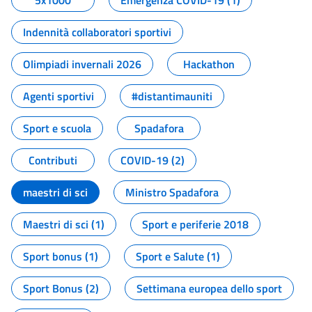
5x1000
Emergenza COVID-19 (1)
Indennità collaboratori sportivi
Olimpiadi invernali 2026
Hackathon
Agenti sportivi
#distantimauniti
Sport e scuola
Spadafora
Contributi
COVID-19 (2)
maestri di sci
Ministro Spadafora
Maestri di sci (1)
Sport e periferie 2018
Sport bonus (1)
Sport e Salute (1)
Sport Bonus (2)
Settimana europea dello sport