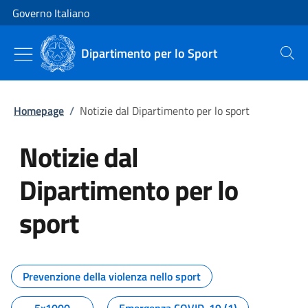
Vai al contenuto
Vai alla navigazione del sito
Governo Italiano
Dipartimento per lo Sport
Cerca
Homepage
/
Notizie dal Dipartimento per lo sport
Notizie dal
Dipartimento per lo
sport
Tutti i contenuti della pagina No
Prevenzione della violenza nello sport