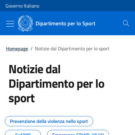
Vai al contenuto
Vai alla navigazione del sito
Governo Italiano
Dipartimento per lo Sport
Cerca
Homepage
/
Notizie dal Dipartimento per lo sport
Notizie dal
Dipartimento per lo
sport
Tutti i contenuti della pagina No
Prevenzione della violenza nello sport