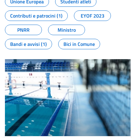
Unione Europea
Studenti atleti
Contributi e patrocini (1)
EYOF 2023
PNRR
Ministro
Bandi e avvisi (1)
Bici in Comune