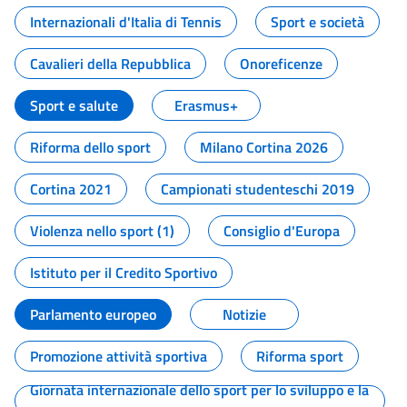
Internazionali d'Italia di Tennis
Sport e società
Cavalieri della Repubblica
Onoreficenze
Sport e salute
Erasmus+
Riforma dello sport
Milano Cortina 2026
Cortina 2021
Campionati studenteschi 2019
Violenza nello sport (1)
Consiglio d'Europa
Istituto per il Credito Sportivo
Parlamento europeo
Notizie
Promozione attività sportiva
Riforma sport
Giornata internazionale dello sport per lo sviluppo e la