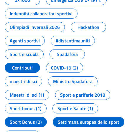
5x1000
Emergenza COVID-19 (1)
Indennità collaboratori sportivi
Olimpiadi invernali 2026
Hackathon
Agenti sportivi
#distantimauniti
Sport e scuola
Spadafora
Contributi
COVID-19 (2)
maestri di sci
Ministro Spadafora
Maestri di sci (1)
Sport e periferie 2018
Sport bonus (1)
Sport e Salute (1)
Sport Bonus (2)
Settimana europea dello sport