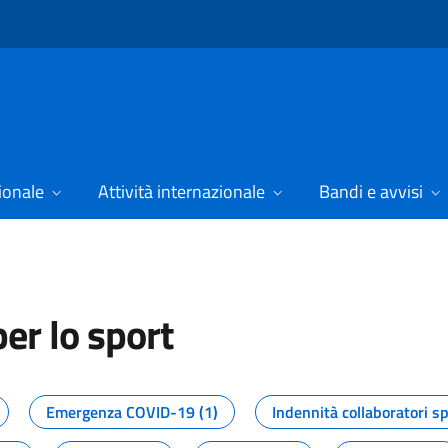
ionale
Attività internazionale
Bandi e avvisi
er lo sport
tizie dal Dipartimento per lo spor
Emergenza COVID-19 (1)
Indennità collaboratori sp