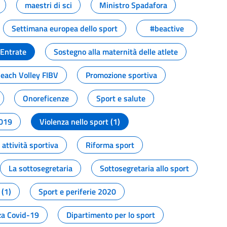
maestri di sci
Ministro Spadafora
Settimana europea dello sport
#beactive
 Entrate
Sostegno alla maternità delle atlete
Beach Volley FIBV
Promozione sportiva
Onoreficenze
Sport e salute
2019
Violenza nello sport (1)
attività sportiva
Riforma sport
La sottosegretaria
Sottosegretaria allo sport
 (1)
Sport e periferie 2020
a Covid-19
Dipartimento per lo sport