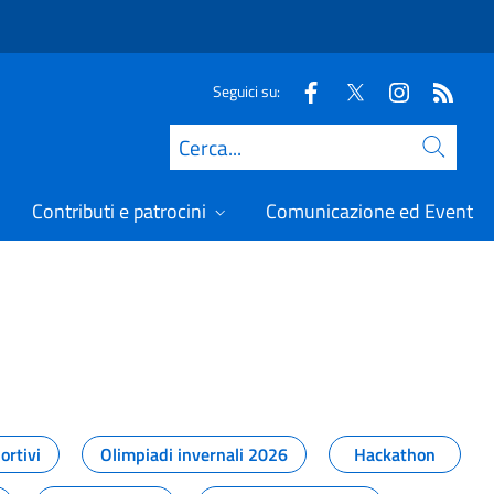
Seguici su:
Cerca
Contributi e patrocini
Comunicazione ed Eventi
t
ortivi
Olimpiadi invernali 2026
Hackathon