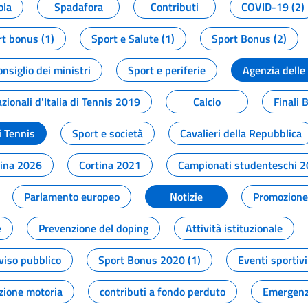
ola
Spadafora
Contributi
COVID-19 (2)
t bonus (1)
Sport e Salute (1)
Sport Bonus (2)
onsiglio dei ministri
Sport e periferie
Agenzia delle
zionali d'Italia di Tennis 2019
Calcio
Finali 
i Tennis
Sport e società
Cavalieri della Repubblica
tina 2026
Cortina 2021
Campionati studenteschi 
Parlamento europeo
Notizie
Promozione 
e
Prevenzione del doping
Attività istituzionale
viso pubblico
Sport Bonus 2020 (1)
Eventi sportivi
zione motoria
contributi a fondo perduto
Emergenz