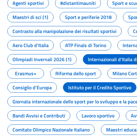
Agenti sportivi
#distantimauniti
Sport e scu
Maestri di sci (1)
Sport e periferie 2018
Spor
Contrasto alla manipolazione dei risultati sportivi
C
Aero Club d'Italia
ATP Finals di Torino
Interna
Olimpiadi Invernali 2026 (1)
Internazionali d'Italia d
Erasmus+
Riforma dello sport
Milano Cor
Consiglio d'Europa
Istituto per il Credito Sportivo
Giornata internazionale dello sport per lo sviluppo e la pac
Bandi Avvisi e Contributi
Lavoro sportivo
Av
Comitato Olimpico Nazionale Italiano
Maestri educa