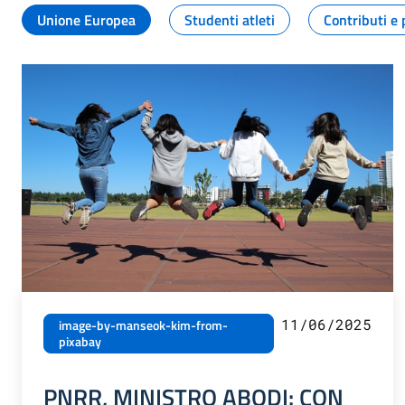
Unione Europea
Studenti atleti
Contributi e 
11/06/2025
image-by-manseok-kim-from-
pixabay
PNRR, MINISTRO ABODI: CON