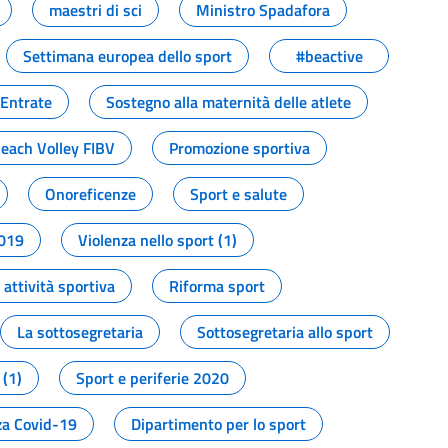
maestri di sci
Ministro Spadafora
Settimana europea dello sport
#beactive
 Entrate
Sostegno alla maternità delle atlete
Beach Volley FIBV
Promozione sportiva
Onoreficenze
Sport e salute
2019
Violenza nello sport (1)
attività sportiva
Riforma sport
La sottosegretaria
Sottosegretaria allo sport
 (1)
Sport e periferie 2020
a Covid-19
Dipartimento per lo sport