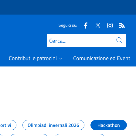
Seguici su:
Cerca
Contributi e patrocini
Comunicazione ed Eventi
t
ortivi
Olimpiadi invernali 2026
Hackathon