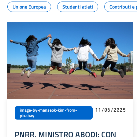
Unione Europea
Studenti atleti
Contributi e 
11/06/2025
image-by-manseok-kim-from-
pixabay
PNRR, MINISTRO ABODI: CON