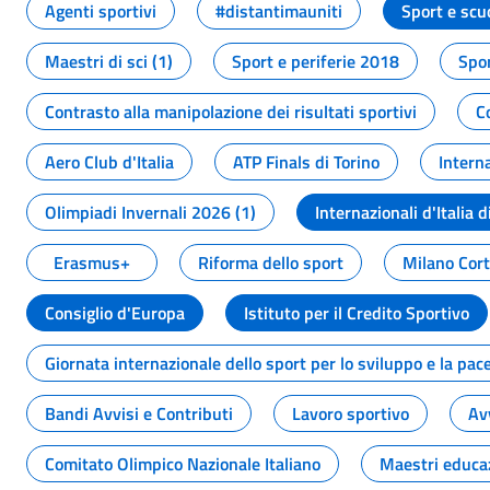
Agenti sportivi
#distantimauniti
Sport e scu
Maestri di sci (1)
Sport e periferie 2018
Spor
Contrasto alla manipolazione dei risultati sportivi
C
Aero Club d'Italia
ATP Finals di Torino
Interna
Olimpiadi Invernali 2026 (1)
Internazionali d'Italia d
Erasmus+
Riforma dello sport
Milano Cor
Consiglio d'Europa
Istituto per il Credito Sportivo
Giornata internazionale dello sport per lo sviluppo e la pac
Bandi Avvisi e Contributi
Lavoro sportivo
Av
Comitato Olimpico Nazionale Italiano
Maestri educa