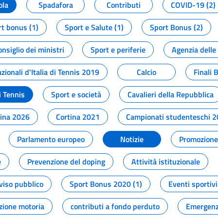
ola
Spadafora
Contributi
COVID-19 (2)
t bonus (1)
Sport e Salute (1)
Sport Bonus (2)
onsiglio dei ministri
Sport e periferie
Agenzia delle
zionali d'Italia di Tennis 2019
Calcio
Finali 
i Tennis
Sport e società
Cavalieri della Repubblica
tina 2026
Cortina 2021
Campionati studenteschi 
Parlamento europeo
Notizie
Promozione 
e
Prevenzione del doping
Attività istituzionale
viso pubblico
Sport Bonus 2020 (1)
Eventi sportivi
zione motoria
contributi a fondo perduto
Emergenz