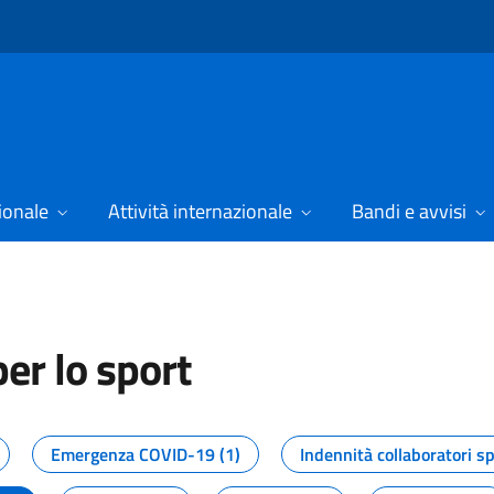
ionale
Attività internazionale
Bandi e avvisi
er lo sport
tizie dal Dipartimento per lo spor
Emergenza COVID-19 (1)
Indennità collaboratori sp