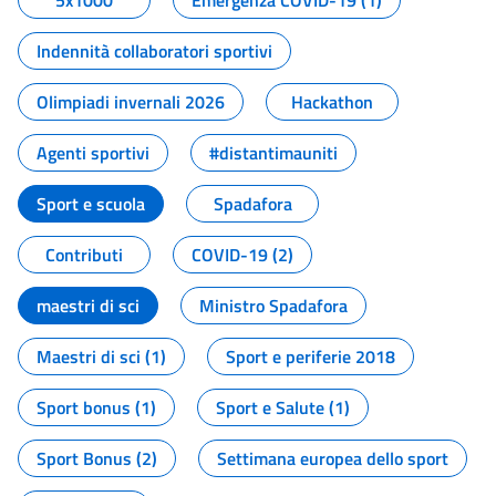
5x1000
Emergenza COVID-19 (1)
Indennità collaboratori sportivi
Olimpiadi invernali 2026
Hackathon
Agenti sportivi
#distantimauniti
Sport e scuola
Spadafora
Contributi
COVID-19 (2)
maestri di sci
Ministro Spadafora
Maestri di sci (1)
Sport e periferie 2018
Sport bonus (1)
Sport e Salute (1)
Sport Bonus (2)
Settimana europea dello sport