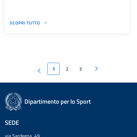
SCOPRI TUTTO
1
2
3
Dipartimento per lo Sport
SEDE
via Sardegna, 49