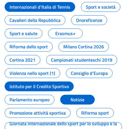
Internazionali d'Italia di Tennis
Sport e società
Cavalieri della Repubblica
Onoreficenze
Sport e salute
Erasmus+
Riforma dello sport
Milano Cortina 2026
Cortina 2021
Campionati studenteschi 2019
Violenza nello sport (1)
Consiglio d'Europa
Istituto per il Credito Sportivo
Parlamento europeo
Notizie
Promozione attività sportiva
Riforma sport
Giornata internazionale dello sport per lo sviluppo e la