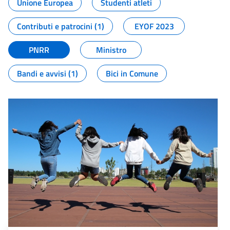
Unione Europea
Studenti atleti
Contributi e patrocini (1)
EYOF 2023
PNRR
Ministro
Bandi e avvisi (1)
Bici in Comune