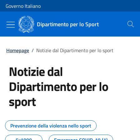
Vai al contenuto
Vai alla navigazione del sito
Governo Italiano
Dipartimento per lo Sport
Cerca
Homepage
/
Notizie dal Dipartimento per lo sport
Notizie dal
Dipartimento per lo
sport
Tutti i contenuti della pagina No
Prevenzione della violenza nello sport