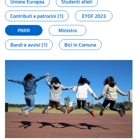
Unione Europea
Studenti atleti
Contributi e patrocini (1)
EYOF 2023
PNRR
Ministro
Bandi e avvisi (1)
Bici in Comune