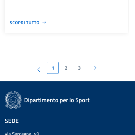
SCOPRI TUTTO
1
2
3
Dipartimento per lo Sport
SEDE
via Sardegna, 49