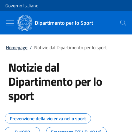
Vai al contenuto
Vai alla navigazione del sito
Governo Italiano
Dipartimento per lo Sport
Cerca
Homepage
/
Notizie dal Dipartimento per lo sport
Notizie dal
Dipartimento per lo
sport
Tutti i contenuti della pagina No
Prevenzione della violenza nello sport