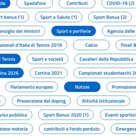
ola
Spadafora
Contributi
COVID-19 (2)
t bonus (1)
Sport e Salute (1)
Sport Bonus (2)
onsiglio dei ministri
Sport e periferie
Agenzia delle
zionali d'Italia di Tennis 2019
Calcio
Finali 
i Tennis
Sport e società
Cavalieri della Repubblica
tina 2026
Cortina 2021
Campionati studenteschi 
Parlamento europeo
Notizie
Promozione 
e
Prevenzione del doping
Attività istituzionale
viso pubblico
Sport Bonus 2020 (1)
Eventi sportivi
zione motoria
contributi a fondo perduto
Emergenz