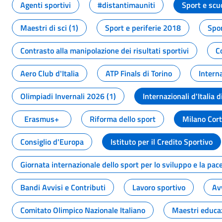
Agenti sportivi
#distantimauniti
Sport e scu
Maestri di sci (1)
Sport e periferie 2018
Spor
Contrasto alla manipolazione dei risultati sportivi
C
Aero Club d'Italia
ATP Finals di Torino
Interna
Olimpiadi Invernali 2026 (1)
Internazionali d'Italia d
Erasmus+
Riforma dello sport
Milano Cor
Consiglio d'Europa
Istituto per il Credito Sportivo
Giornata internazionale dello sport per lo sviluppo e la pac
Bandi Avvisi e Contributi
Lavoro sportivo
Av
Comitato Olimpico Nazionale Italiano
Maestri educa