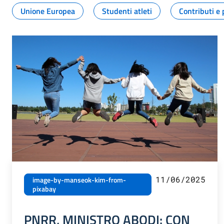
Unione Europea
Studenti atleti
Contributi e 
11/06/2025
image-by-manseok-kim-from-
pixabay
PNRR, MINISTRO ABODI: CON