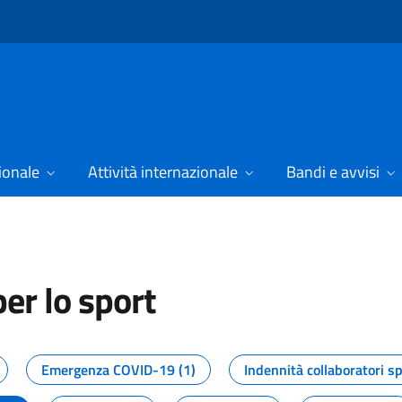
ionale
Attività internazionale
Bandi e avvisi
er lo sport
tizie dal Dipartimento per lo spor
Emergenza COVID-19 (1)
Indennità collaboratori sp