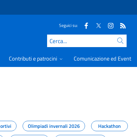
Seguici su:
Cerca
Contributi e patrocini
Comunicazione ed Eventi
t
ortivi
Olimpiadi invernali 2026
Hackathon