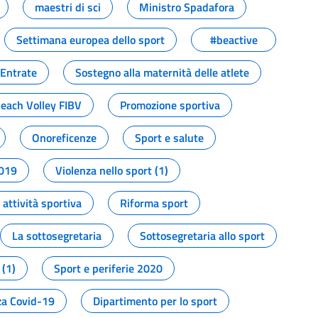
maestri di sci
Ministro Spadafora
Settimana europea dello sport
#beactive
 Entrate
Sostegno alla maternità delle atlete
Beach Volley FIBV
Promozione sportiva
Onoreficenze
Sport e salute
2019
Violenza nello sport (1)
attività sportiva
Riforma sport
La sottosegretaria
Sottosegretaria allo sport
 (1)
Sport e periferie 2020
a Covid-19
Dipartimento per lo sport