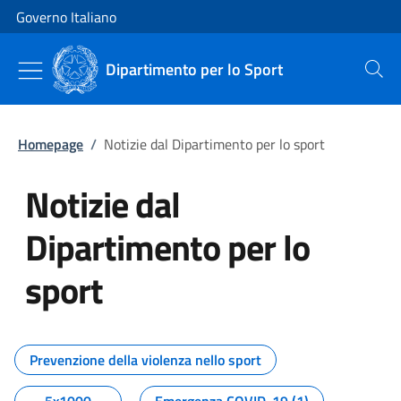
Vai al contenuto
Vai alla navigazione del sito
Governo Italiano
Dipartimento per lo Sport
Cerca
Homepage
/
Notizie dal Dipartimento per lo sport
Notizie dal
Dipartimento per lo
sport
Tutti i contenuti della pagina No
Prevenzione della violenza nello sport