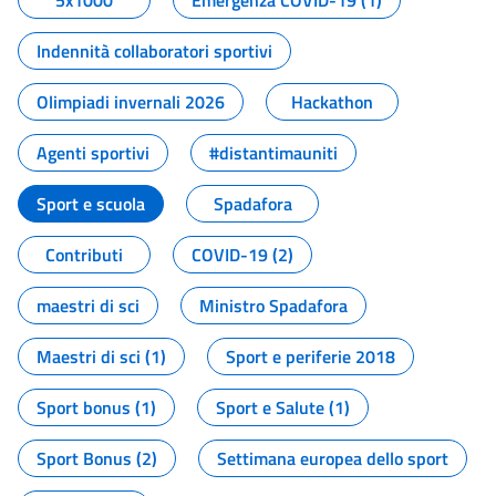
5x1000
Emergenza COVID-19 (1)
Indennità collaboratori sportivi
Olimpiadi invernali 2026
Hackathon
Agenti sportivi
#distantimauniti
Sport e scuola
Spadafora
Contributi
COVID-19 (2)
maestri di sci
Ministro Spadafora
Maestri di sci (1)
Sport e periferie 2018
Sport bonus (1)
Sport e Salute (1)
Sport Bonus (2)
Settimana europea dello sport