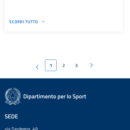
SCOPRI TUTTO
1
2
3
Dipartimento per lo Sport
SEDE
via Sardegna, 49