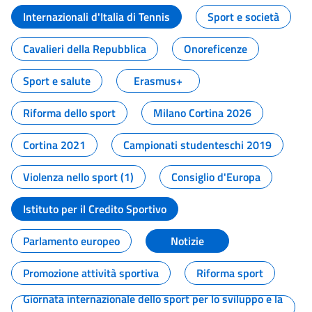
Internazionali d'Italia di Tennis
Sport e società
Cavalieri della Repubblica
Onoreficenze
Sport e salute
Erasmus+
Riforma dello sport
Milano Cortina 2026
Cortina 2021
Campionati studenteschi 2019
Violenza nello sport (1)
Consiglio d'Europa
Istituto per il Credito Sportivo
Parlamento europeo
Notizie
Promozione attività sportiva
Riforma sport
Giornata internazionale dello sport per lo sviluppo e la