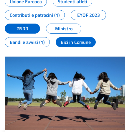
Unione Europea
Studenti atleti
Contributi e patrocini (1)
EYOF 2023
PNRR
Ministro
Bandi e avvisi (1)
Bici in Comune