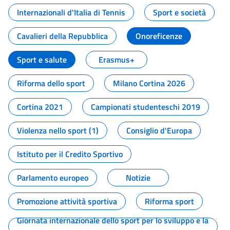
Internazionali d'Italia di Tennis
Sport e società
Cavalieri della Repubblica
Onoreficenze
Sport e salute
Erasmus+
Riforma dello sport
Milano Cortina 2026
Cortina 2021
Campionati studenteschi 2019
Violenza nello sport (1)
Consiglio d'Europa
Istituto per il Credito Sportivo
Parlamento europeo
Notizie
Promozione attività sportiva
Riforma sport
Giornata internazionale dello sport per lo sviluppo e la