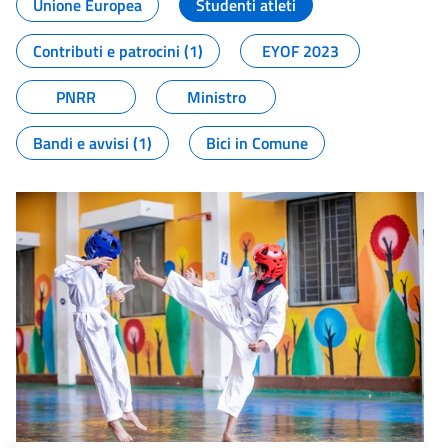
Unione Europea
Studenti atleti
Contributi e patrocini (1)
EYOF 2023
PNRR
Ministro
Bandi e avvisi (1)
Bici in Comune