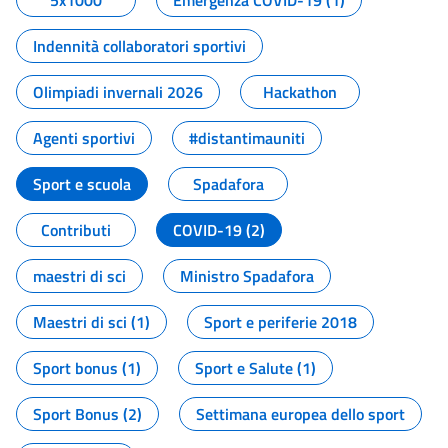
5x1000
Emergenza COVID-19 (1)
Indennità collaboratori sportivi
Olimpiadi invernali 2026
Hackathon
Agenti sportivi
#distantimauniti
Sport e scuola
Spadafora
Contributi
COVID-19 (2)
maestri di sci
Ministro Spadafora
Maestri di sci (1)
Sport e periferie 2018
Sport bonus (1)
Sport e Salute (1)
Sport Bonus (2)
Settimana europea dello sport