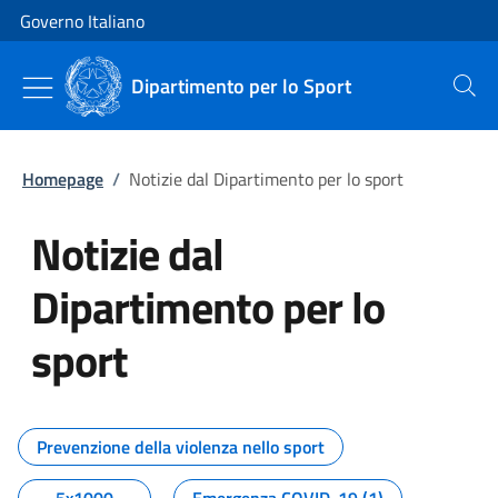
Vai al contenuto
Vai alla navigazione del sito
Governo Italiano
Dipartimento per lo Sport
Cerca
Homepage
/
Notizie dal Dipartimento per lo sport
Notizie dal
Dipartimento per lo
sport
Tutti i contenuti della pagina No
Prevenzione della violenza nello sport