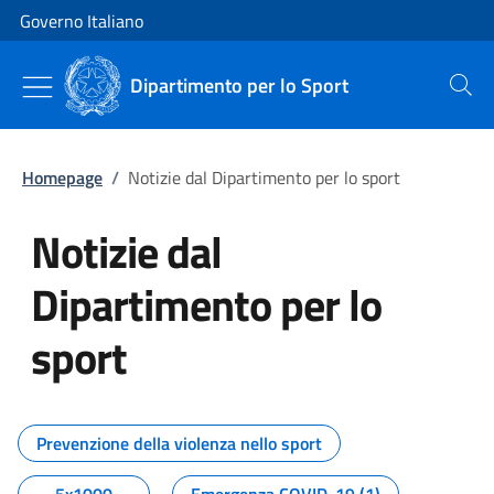
Vai al contenuto
Vai alla navigazione del sito
Governo Italiano
Dipartimento per lo Sport
Cerca
Homepage
/
Notizie dal Dipartimento per lo sport
Notizie dal
Dipartimento per lo
sport
Tutti i contenuti della pagina No
Prevenzione della violenza nello sport