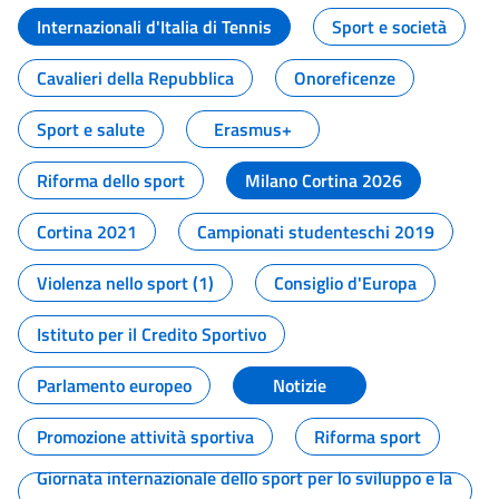
Internazionali d'Italia di Tennis
Sport e società
Cavalieri della Repubblica
Onoreficenze
Sport e salute
Erasmus+
Riforma dello sport
Milano Cortina 2026
Cortina 2021
Campionati studenteschi 2019
Violenza nello sport (1)
Consiglio d'Europa
Istituto per il Credito Sportivo
Parlamento europeo
Notizie
Promozione attività sportiva
Riforma sport
Giornata internazionale dello sport per lo sviluppo e la