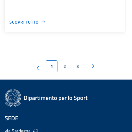
SCOPRI TUTTO
1
2
3
Dipartimento per lo Sport
SEDE
via Sardegna, 49