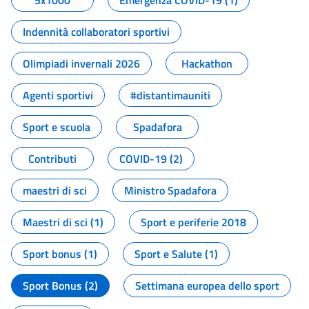
5x1000
Emergenza COVID-19 (1)
Indennità collaboratori sportivi
Olimpiadi invernali 2026
Hackathon
Agenti sportivi
#distantimauniti
Sport e scuola
Spadafora
Contributi
COVID-19 (2)
maestri di sci
Ministro Spadafora
Maestri di sci (1)
Sport e periferie 2018
Sport bonus (1)
Sport e Salute (1)
Sport Bonus (2)
Settimana europea dello sport