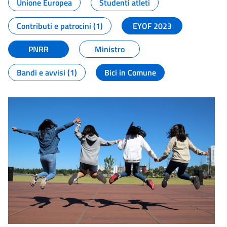
Unione Europea
Studenti atleti
Contributi e patrocini (1)
EYOF 2023
PNRR
Ministro
Bandi e avvisi (1)
Bici in Comune