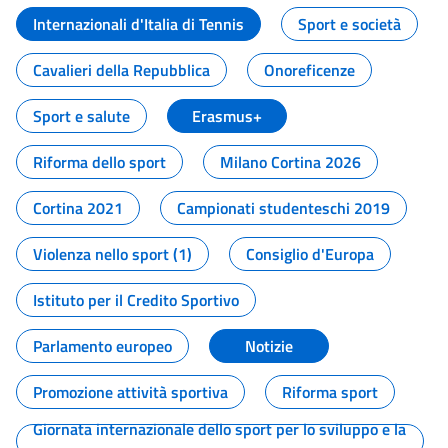
Internazionali d'Italia di Tennis
Sport e società
Cavalieri della Repubblica
Onoreficenze
Sport e salute
Erasmus+
Riforma dello sport
Milano Cortina 2026
Cortina 2021
Campionati studenteschi 2019
Violenza nello sport (1)
Consiglio d'Europa
Istituto per il Credito Sportivo
Parlamento europeo
Notizie
Promozione attività sportiva
Riforma sport
Giornata internazionale dello sport per lo sviluppo e la