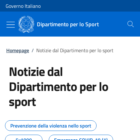
Vai al contenuto
Vai alla navigazione del sito
Governo Italiano
Dipartimento per lo Sport
Cerca
Homepage
/
Notizie dal Dipartimento per lo sport
Notizie dal
Dipartimento per lo
sport
Tutti i contenuti della pagina No
Prevenzione della violenza nello sport