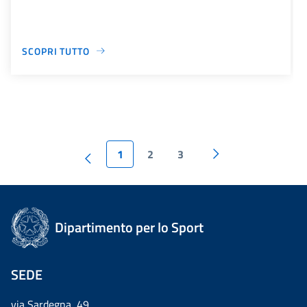
SCOPRI TUTTO
1
2
3
Dipartimento per lo Sport
SEDE
via Sardegna, 49