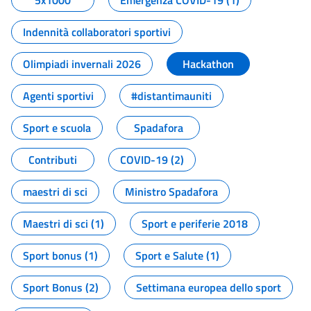
5x1000
Emergenza COVID-19 (1)
Indennità collaboratori sportivi
Olimpiadi invernali 2026
Hackathon
Agenti sportivi
#distantimauniti
Sport e scuola
Spadafora
Contributi
COVID-19 (2)
maestri di sci
Ministro Spadafora
Maestri di sci (1)
Sport e periferie 2018
Sport bonus (1)
Sport e Salute (1)
Sport Bonus (2)
Settimana europea dello sport