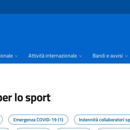
ionale
Attività internazionale
Bandi e avvisi
er lo sport
tizie dal Dipartimento per lo spor
Emergenza COVID-19 (1)
Indennità collaboratori sp