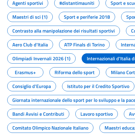
Agenti sportivi
#distantimauniti
Sport e scu
Maestri di sci (1)
Sport e periferie 2018
Spor
Contrasto alla manipolazione dei risultati sportivi
C
Aero Club d'Italia
ATP Finals di Torino
Interna
Olimpiadi Invernali 2026 (1)
Internazionali d'Italia d
Erasmus+
Riforma dello sport
Milano Cor
Consiglio d'Europa
Istituto per il Credito Sportivo
Giornata internazionale dello sport per lo sviluppo e la pac
Bandi Avvisi e Contributi
Lavoro sportivo
Av
Comitato Olimpico Nazionale Italiano
Maestri educa