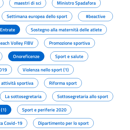
maestri di sci
Ministro Spadafora
Settimana europea dello sport
#beactive
 Entrate
Sostegno alla maternità delle atlete
Beach Volley FIBV
Promozione sportiva
Onoreficenze
Sport e salute
2019
Violenza nello sport (1)
attività sportiva
Riforma sport
La sottosegretaria
Sottosegretaria allo sport
 (1)
Sport e periferie 2020
a Covid-19
Dipartimento per lo sport