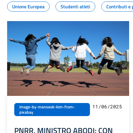
Unione Europea
Studenti atleti
Contributi e 
11/06/2025
image-by-manseok-kim-from-
pixabay
PNRR, MINISTRO ABODI: CON