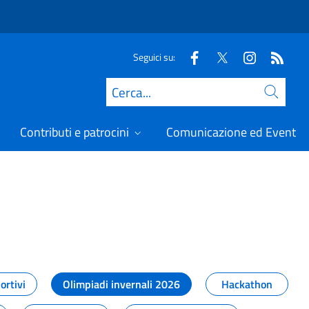
Seguici su:
Cerca
Contributi e patrocini
Comunicazione ed Eventi
t
ortivi
Olimpiadi invernali 2026
Hackathon