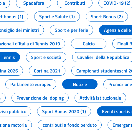
ola
Spadafora
Contributi
COVID-19 (2)
t bonus (1)
Sport e Salute (1)
Sport Bonus (2)
onsiglio dei ministri
Sport e periferie
Agenzia delle
zionali d'Italia di Tennis 2019
Calcio
Finali 
i Tennis
Sport e società
Cavalieri della Repubblica
tina 2026
Cortina 2021
Campionati studenteschi 
Parlamento europeo
Notizie
Promozione 
e
Prevenzione del doping
Attività istituzionale
viso pubblico
Sport Bonus 2020 (1)
Eventi sportivi
zione motoria
contributi a fondo perduto
Emergenz