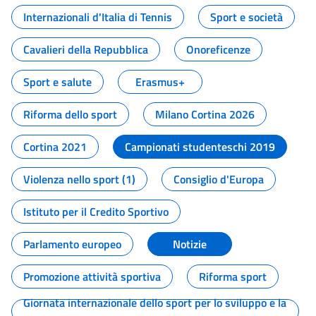
Internazionali d'Italia di Tennis
Sport e società
Cavalieri della Repubblica
Onoreficenze
Sport e salute
Erasmus+
Riforma dello sport
Milano Cortina 2026
Cortina 2021
Campionati studenteschi 2019
Violenza nello sport (1)
Consiglio d'Europa
Istituto per il Credito Sportivo
Parlamento europeo
Notizie
Promozione attività sportiva
Riforma sport
Giornata internazionale dello sport per lo sviluppo e la