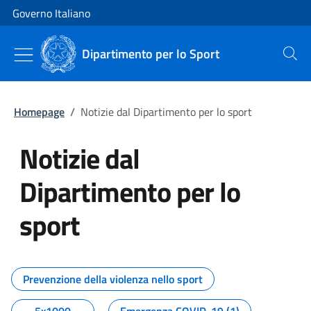
Vai al contenuto
Vai alla navigazione del sito
Governo Italiano
Dipartimento per lo Sport
Cerca
Homepage
/
Notizie dal Dipartimento per lo sport
Notizie dal
Dipartimento per lo
sport
Tutti i contenuti della pagina No
Prevenzione della violenza nello sport