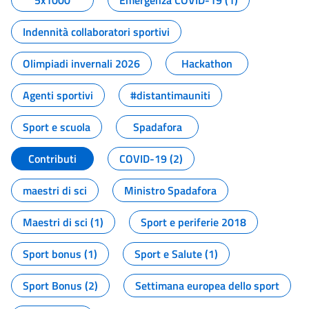
5x1000
Emergenza COVID-19 (1)
Indennità collaboratori sportivi
Olimpiadi invernali 2026
Hackathon
Agenti sportivi
#distantimauniti
Sport e scuola
Spadafora
Contributi
COVID-19 (2)
maestri di sci
Ministro Spadafora
Maestri di sci (1)
Sport e periferie 2018
Sport bonus (1)
Sport e Salute (1)
Sport Bonus (2)
Settimana europea dello sport