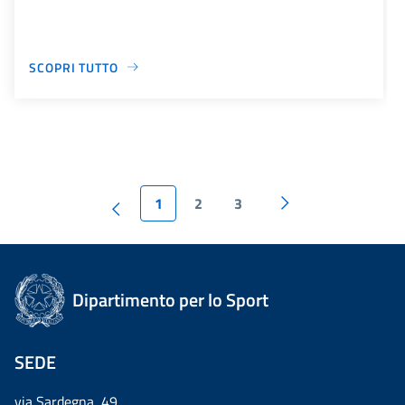
SCOPRI TUTTO
1
2
3
Dipartimento per lo Sport
SEDE
via Sardegna, 49