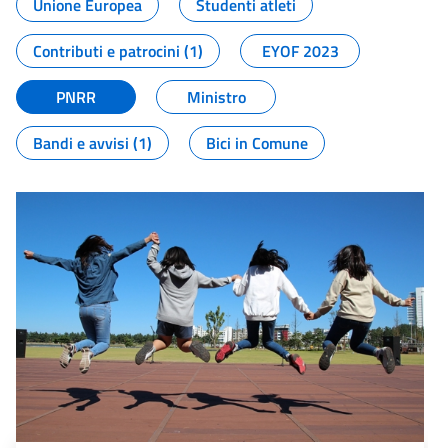
Unione Europea
Studenti atleti
Contributi e patrocini (1)
EYOF 2023
PNRR
Ministro
Bandi e avvisi (1)
Bici in Comune