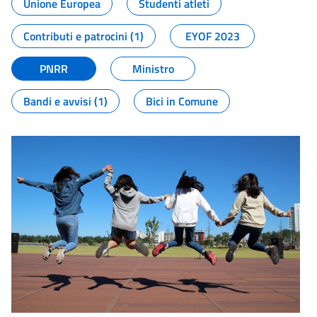
Unione Europea
Studenti atleti
Contributi e patrocini (1)
EYOF 2023
PNRR
Ministro
Bandi e avvisi (1)
Bici in Comune