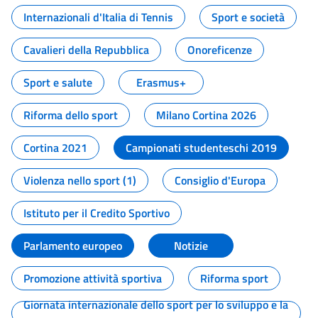
Internazionali d'Italia di Tennis
Sport e società
Cavalieri della Repubblica
Onoreficenze
Sport e salute
Erasmus+
Riforma dello sport
Milano Cortina 2026
Cortina 2021
Campionati studenteschi 2019
Violenza nello sport (1)
Consiglio d'Europa
Istituto per il Credito Sportivo
Parlamento europeo
Notizie
Promozione attività sportiva
Riforma sport
Giornata internazionale dello sport per lo sviluppo e la