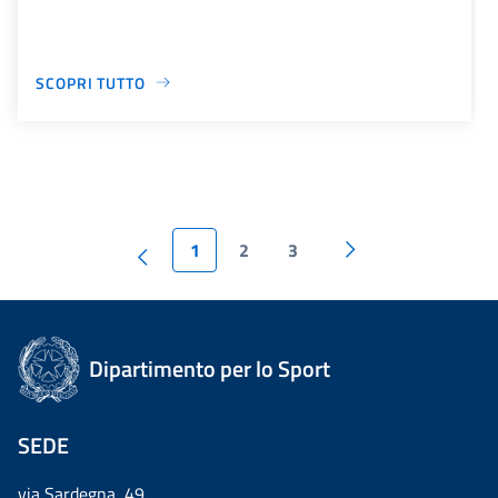
SCOPRI TUTTO
1
2
3
Dipartimento per lo Sport
SEDE
via Sardegna, 49