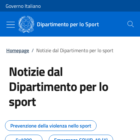
Vai al contenuto
Vai alla navigazione del sito
Governo Italiano
Dipartimento per lo Sport
Cerca
Homepage
/
Notizie dal Dipartimento per lo sport
Notizie dal
Dipartimento per lo
sport
Tutti i contenuti della pagina No
Prevenzione della violenza nello sport