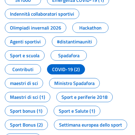
5x1000
Emergenza COVID-19 (1)
Indennità collaboratori sportivi
Olimpiadi invernali 2026
Hackathon
Agenti sportivi
#distantimauniti
Sport e scuola
Spadafora
Contributi
COVID-19 (2)
maestri di sci
Ministro Spadafora
Maestri di sci (1)
Sport e periferie 2018
Sport bonus (1)
Sport e Salute (1)
Sport Bonus (2)
Settimana europea dello sport