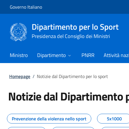
Vai al contenuto
Vai alla navigazione del sito
Governo Italiano
Dipartimento per lo Sport
Presidenza del Consiglio dei Ministri
Ministro
Dipartimento
PNRR
Attività naz
Homepage
/
Notizie dal Dipartimento per lo sport
Notizie dal Dipartimento p
Tutti i contenuti della pagina No
Prevenzione della violenza nello sport
5x1000