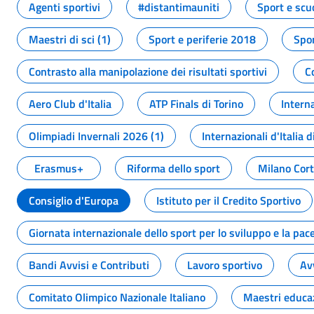
Agenti sportivi
#distantimauniti
Sport e scu
Maestri di sci (1)
Sport e periferie 2018
Spor
Contrasto alla manipolazione dei risultati sportivi
C
Aero Club d'Italia
ATP Finals di Torino
Interna
Olimpiadi Invernali 2026 (1)
Internazionali d'Italia d
Erasmus+
Riforma dello sport
Milano Cor
Consiglio d'Europa
Istituto per il Credito Sportivo
Giornata internazionale dello sport per lo sviluppo e la pac
Bandi Avvisi e Contributi
Lavoro sportivo
Av
Comitato Olimpico Nazionale Italiano
Maestri educa