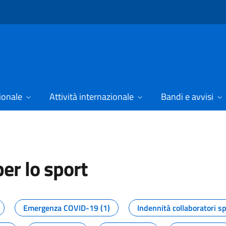
ionale
Attività internazionale
Bandi e avvisi
er lo sport
tizie dal Dipartimento per lo spor
Emergenza COVID-19 (1)
Indennità collaboratori sp