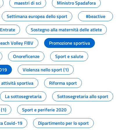
maestri di sci
Ministro Spadafora
Settimana europea dello sport
#beactive
 Entrate
Sostegno alla maternità delle atlete
Beach Volley FIBV
Promozione sportiva
Onoreficenze
Sport e salute
2019
Violenza nello sport (1)
attività sportiva
Riforma sport
La sottosegretaria
Sottosegretaria allo sport
 (1)
Sport e periferie 2020
a Covid-19
Dipartimento per lo sport