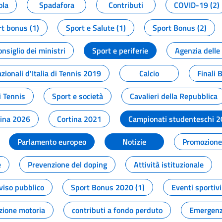
ola
Spadafora
Contributi
COVID-19 (2)
t bonus (1)
Sport e Salute (1)
Sport Bonus (2)
onsiglio dei ministri
Sport e periferie
Agenzia delle
zionali d'Italia di Tennis 2019
Calcio
Finali 
i Tennis
Sport e società
Cavalieri della Repubblica
tina 2026
Cortina 2021
Campionati studenteschi 
Parlamento europeo
Notizie
Promozione 
e
Prevenzione del doping
Attività istituzionale
viso pubblico
Sport Bonus 2020 (1)
Eventi sportivi
zione motoria
contributi a fondo perduto
Emergenz