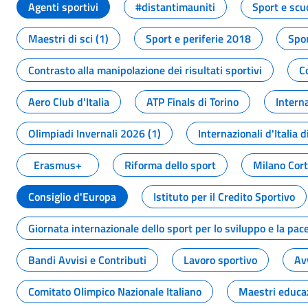
Agenti sportivi
#distantimauniti
Sport e scu
Maestri di sci (1)
Sport e periferie 2018
Spor
Contrasto alla manipolazione dei risultati sportivi
C
Aero Club d'Italia
ATP Finals di Torino
Interna
Olimpiadi Invernali 2026 (1)
Internazionali d'Italia d
Erasmus+
Riforma dello sport
Milano Cor
Consiglio d'Europa
Istituto per il Credito Sportivo
Giornata internazionale dello sport per lo sviluppo e la pac
Bandi Avvisi e Contributi
Lavoro sportivo
Av
Comitato Olimpico Nazionale Italiano
Maestri educa