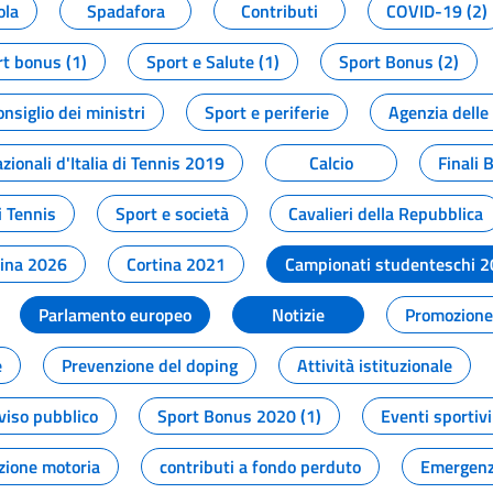
ola
Spadafora
Contributi
COVID-19 (2)
t bonus (1)
Sport e Salute (1)
Sport Bonus (2)
onsiglio dei ministri
Sport e periferie
Agenzia delle
zionali d'Italia di Tennis 2019
Calcio
Finali 
i Tennis
Sport e società
Cavalieri della Repubblica
tina 2026
Cortina 2021
Campionati studenteschi 
Parlamento europeo
Notizie
Promozione 
e
Prevenzione del doping
Attività istituzionale
viso pubblico
Sport Bonus 2020 (1)
Eventi sportivi
zione motoria
contributi a fondo perduto
Emergenz