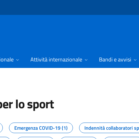
ionale
Attività internazionale
Bandi e avvisi
er lo sport
tizie dal Dipartimento per lo spor
Emergenza COVID-19 (1)
Indennità collaboratori sp