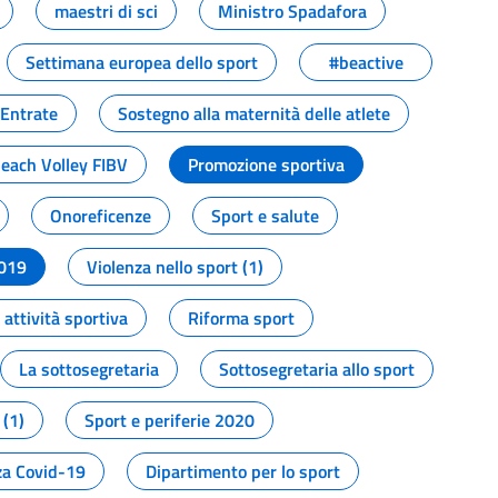
maestri di sci
Ministro Spadafora
Settimana europea dello sport
#beactive
 Entrate
Sostegno alla maternità delle atlete
Beach Volley FIBV
Promozione sportiva
Onoreficenze
Sport e salute
2019
Violenza nello sport (1)
attività sportiva
Riforma sport
La sottosegretaria
Sottosegretaria allo sport
 (1)
Sport e periferie 2020
a Covid-19
Dipartimento per lo sport