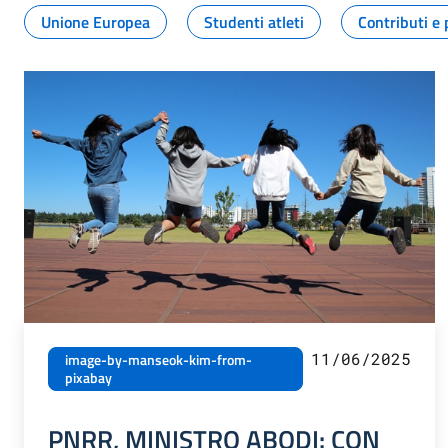
Unione Europea
Studenti atleti
Contributi e 
11/06/2025
image-by-manseok-kim-from-
pixabay
PNRR, MINISTRO ABODI: CON