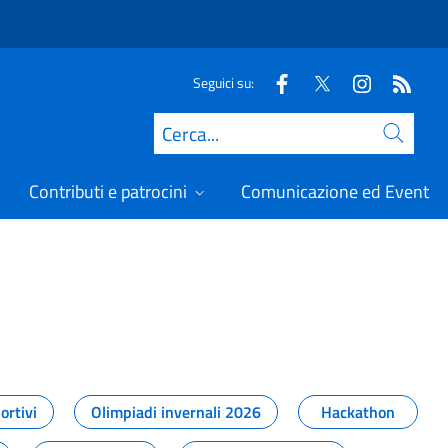
Seguici su:
Cerca
Contributi e patrocini
Comunicazione ed Eventi
t
ortivi
Olimpiadi invernali 2026
Hackathon