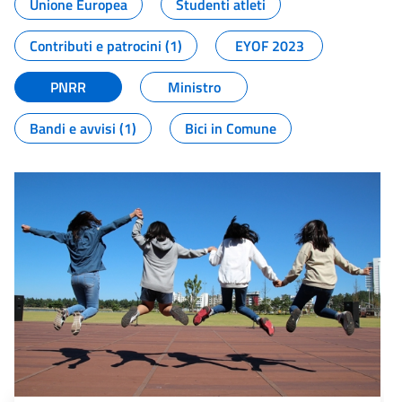
Unione Europea
Studenti atleti
Contributi e patrocini (1)
EYOF 2023
PNRR
Ministro
Bandi e avvisi (1)
Bici in Comune