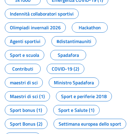
5x1000
Emergenza COVID-19 (1)
Indennità collaboratori sportivi
Olimpiadi invernali 2026
Hackathon
Agenti sportivi
#distantimauniti
Sport e scuola
Spadafora
Contributi
COVID-19 (2)
maestri di sci
Ministro Spadafora
Maestri di sci (1)
Sport e periferie 2018
Sport bonus (1)
Sport e Salute (1)
Sport Bonus (2)
Settimana europea dello sport