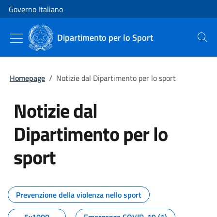
Vai al contenuto
Vai alla navigazione del sito
Governo Italiano
Dipartimento per lo Sport
Cerca
Homepage
/
Notizie dal Dipartimento per lo sport
Notizie dal
Dipartimento per lo
sport
Tutti i contenuti della pagina No
Prevenzione della violenza nello sport