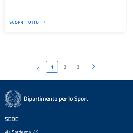
SCOPRI TUTTO
1
2
3
Dipartimento per lo Sport
SEDE
via Sardegna, 49