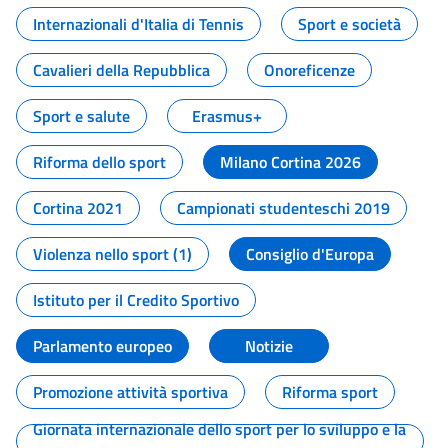
Internazionali d'Italia di Tennis
Sport e società
Cavalieri della Repubblica
Onoreficenze
Sport e salute
Erasmus+
Riforma dello sport
Milano Cortina 2026
Cortina 2021
Campionati studenteschi 2019
Violenza nello sport (1)
Consiglio d'Europa
Istituto per il Credito Sportivo
Parlamento europeo
Notizie
Promozione attività sportiva
Riforma sport
Giornata internazionale dello sport per lo sviluppo e la