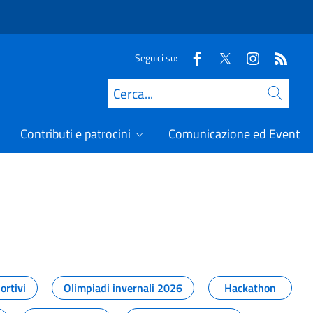
Seguici su:
Cerca
Contributi e patrocini
Comunicazione ed Eventi
t
ortivi
Olimpiadi invernali 2026
Hackathon