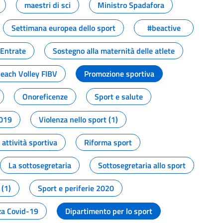
maestri di sci
Ministro Spadafora
Settimana europea dello sport
#beactive
 Entrate
Sostegno alla maternità delle atlete
Beach Volley FIBV
Promozione sportiva
Onoreficenze
Sport e salute
2019
Violenza nello sport (1)
attività sportiva
Riforma sport
La sottosegretaria
Sottosegretaria allo sport
 (1)
Sport e periferie 2020
a Covid-19
Dipartimento per lo sport