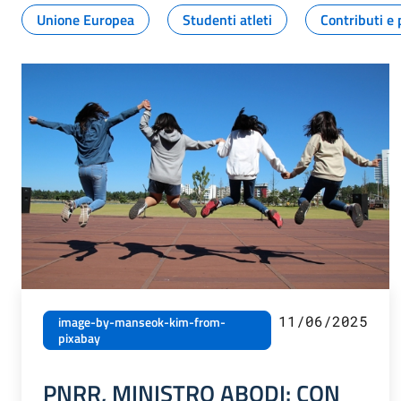
Unione Europea
Studenti atleti
Contributi e 
11/06/2025
image-by-manseok-kim-from-
pixabay
PNRR, MINISTRO ABODI: CON