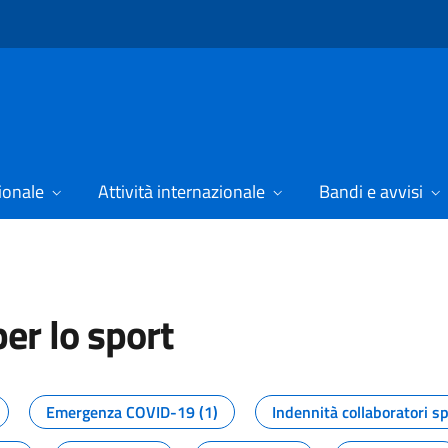
ionale
Attività internazionale
Bandi e avvisi
er lo sport
tizie dal Dipartimento per lo spor
Emergenza COVID-19 (1)
Indennità collaboratori sp