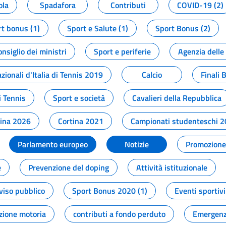
ola
Spadafora
Contributi
COVID-19 (2)
t bonus (1)
Sport e Salute (1)
Sport Bonus (2)
onsiglio dei ministri
Sport e periferie
Agenzia delle
zionali d'Italia di Tennis 2019
Calcio
Finali 
i Tennis
Sport e società
Cavalieri della Repubblica
tina 2026
Cortina 2021
Campionati studenteschi 
Parlamento europeo
Notizie
Promozione 
e
Prevenzione del doping
Attività istituzionale
viso pubblico
Sport Bonus 2020 (1)
Eventi sportivi
zione motoria
contributi a fondo perduto
Emergenz