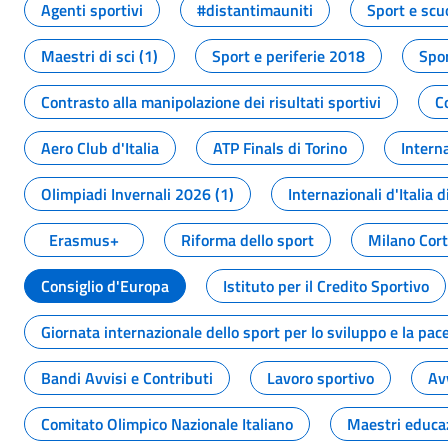
Agenti sportivi
#distantimauniti
Sport e scu
Maestri di sci (1)
Sport e periferie 2018
Spor
Contrasto alla manipolazione dei risultati sportivi
C
Aero Club d'Italia
ATP Finals di Torino
Interna
Olimpiadi Invernali 2026 (1)
Internazionali d'Italia d
Erasmus+
Riforma dello sport
Milano Cor
Consiglio d'Europa
Istituto per il Credito Sportivo
Giornata internazionale dello sport per lo sviluppo e la pac
Bandi Avvisi e Contributi
Lavoro sportivo
Av
Comitato Olimpico Nazionale Italiano
Maestri educa