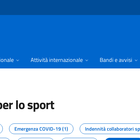
ionale
Attività internazionale
Bandi e avvisi
er lo sport
tizie dal Dipartimento per lo spor
Emergenza COVID-19 (1)
Indennità collaboratori sp