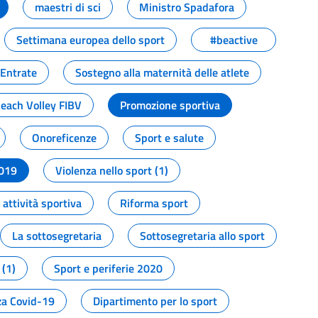
maestri di sci
Ministro Spadafora
Settimana europea dello sport
#beactive
 Entrate
Sostegno alla maternità delle atlete
Beach Volley FIBV
Promozione sportiva
Onoreficenze
Sport e salute
2019
Violenza nello sport (1)
attività sportiva
Riforma sport
La sottosegretaria
Sottosegretaria allo sport
 (1)
Sport e periferie 2020
a Covid-19
Dipartimento per lo sport