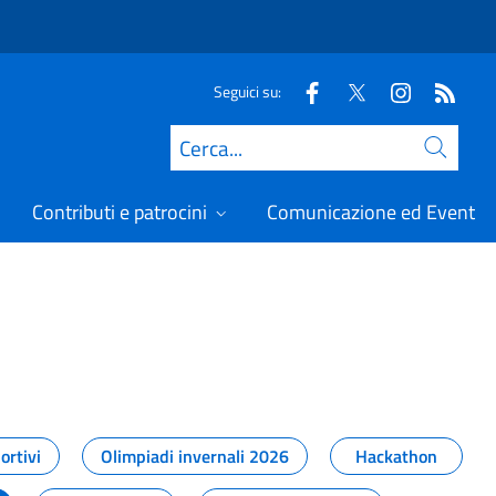
Seguici su:
Cerca
Contributi e patrocini
Comunicazione ed Eventi
t
ortivi
Olimpiadi invernali 2026
Hackathon