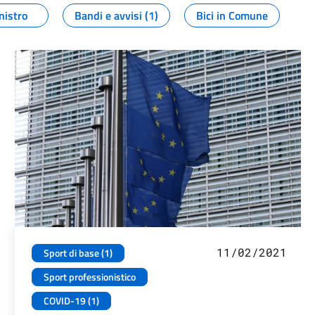
nistro
Bandi e avvisi (1)
Bici in Comune
11/02/2021
Sport di base (1)
Sport professionistico
COVID-19 (1)