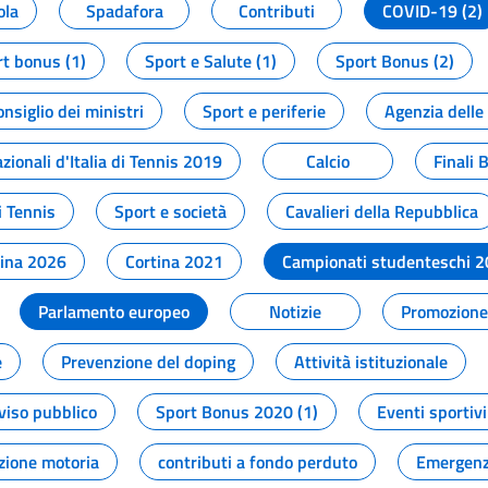
ola
Spadafora
Contributi
COVID-19 (2)
t bonus (1)
Sport e Salute (1)
Sport Bonus (2)
onsiglio dei ministri
Sport e periferie
Agenzia delle
zionali d'Italia di Tennis 2019
Calcio
Finali 
i Tennis
Sport e società
Cavalieri della Repubblica
tina 2026
Cortina 2021
Campionati studenteschi 
Parlamento europeo
Notizie
Promozione 
e
Prevenzione del doping
Attività istituzionale
viso pubblico
Sport Bonus 2020 (1)
Eventi sportivi
zione motoria
contributi a fondo perduto
Emergenz