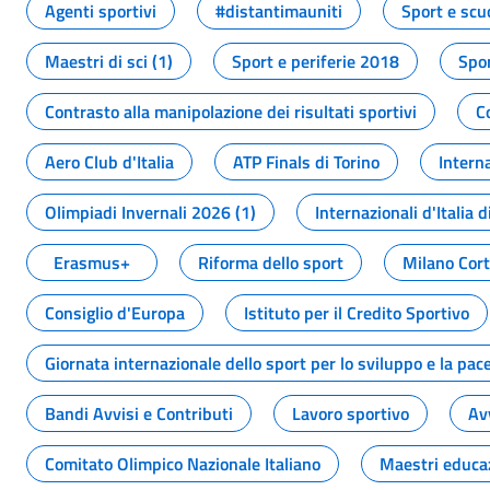
Agenti sportivi
#distantimauniti
Sport e scu
Maestri di sci (1)
Sport e periferie 2018
Spor
Contrasto alla manipolazione dei risultati sportivi
C
Aero Club d'Italia
ATP Finals di Torino
Interna
Olimpiadi Invernali 2026 (1)
Internazionali d'Italia d
Erasmus+
Riforma dello sport
Milano Cor
Consiglio d'Europa
Istituto per il Credito Sportivo
Giornata internazionale dello sport per lo sviluppo e la pac
Bandi Avvisi e Contributi
Lavoro sportivo
Av
Comitato Olimpico Nazionale Italiano
Maestri educa