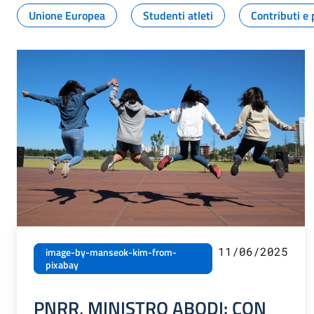
Unione Europea
Studenti atleti
Contributi e 
11/06/2025
image-by-manseok-kim-from-
pixabay
PNRR, MINISTRO ABODI: CON