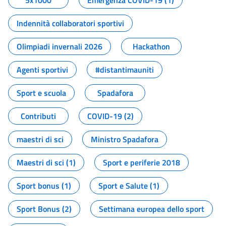
5x1000
Emergenza COVID-19 (1)
Indennità collaboratori sportivi
Olimpiadi invernali 2026
Hackathon
Agenti sportivi
#distantimauniti
Sport e scuola
Spadafora
Contributi
COVID-19 (2)
maestri di sci
Ministro Spadafora
Maestri di sci (1)
Sport e periferie 2018
Sport bonus (1)
Sport e Salute (1)
Sport Bonus (2)
Settimana europea dello sport