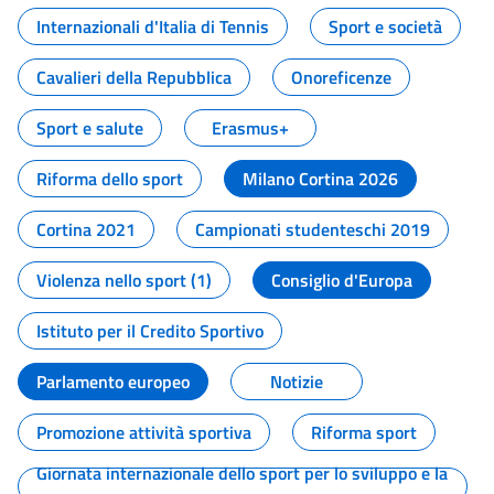
Internazionali d'Italia di Tennis
Sport e società
Cavalieri della Repubblica
Onoreficenze
Sport e salute
Erasmus+
Riforma dello sport
Milano Cortina 2026
Cortina 2021
Campionati studenteschi 2019
Violenza nello sport (1)
Consiglio d'Europa
Istituto per il Credito Sportivo
Parlamento europeo
Notizie
Promozione attività sportiva
Riforma sport
Giornata internazionale dello sport per lo sviluppo e la