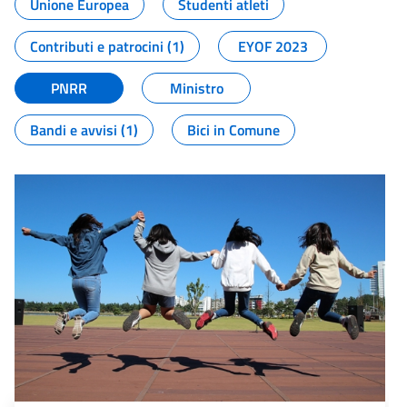
Unione Europea
Studenti atleti
Contributi e patrocini (1)
EYOF 2023
PNRR
Ministro
Bandi e avvisi (1)
Bici in Comune