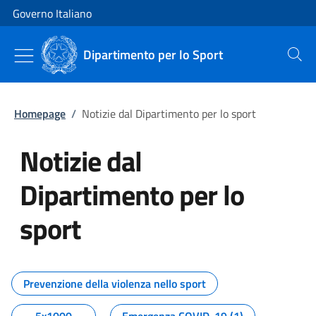
Vai al contenuto
Vai alla navigazione del sito
Governo Italiano
Dipartimento per lo Sport
Cerca
Homepage
/
Notizie dal Dipartimento per lo sport
Notizie dal
Dipartimento per lo
sport
Tutti i contenuti della pagina No
Prevenzione della violenza nello sport