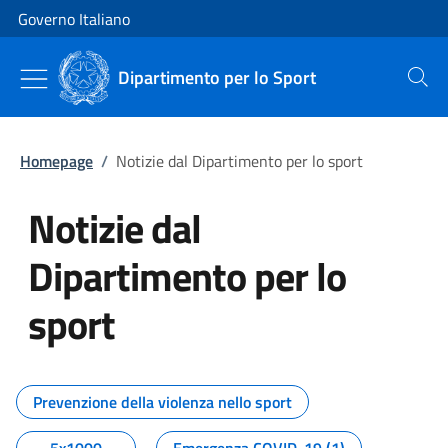
Vai al contenuto
Vai alla navigazione del sito
Governo Italiano
Dipartimento per lo Sport
Cerca
Homepage
/
Notizie dal Dipartimento per lo sport
Notizie dal
Dipartimento per lo
sport
Tutti i contenuti della pagina No
Prevenzione della violenza nello sport