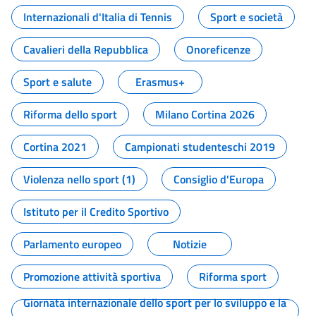
Internazionali d'Italia di Tennis
Sport e società
Cavalieri della Repubblica
Onoreficenze
Sport e salute
Erasmus+
Riforma dello sport
Milano Cortina 2026
Cortina 2021
Campionati studenteschi 2019
Violenza nello sport (1)
Consiglio d'Europa
Istituto per il Credito Sportivo
Parlamento europeo
Notizie
Promozione attività sportiva
Riforma sport
Giornata internazionale dello sport per lo sviluppo e la