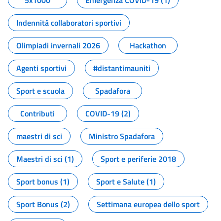
5x1000
Emergenza COVID-19 (1)
Indennità collaboratori sportivi
Olimpiadi invernali 2026
Hackathon
Agenti sportivi
#distantimauniti
Sport e scuola
Spadafora
Contributi
COVID-19 (2)
maestri di sci
Ministro Spadafora
Maestri di sci (1)
Sport e periferie 2018
Sport bonus (1)
Sport e Salute (1)
Sport Bonus (2)
Settimana europea dello sport