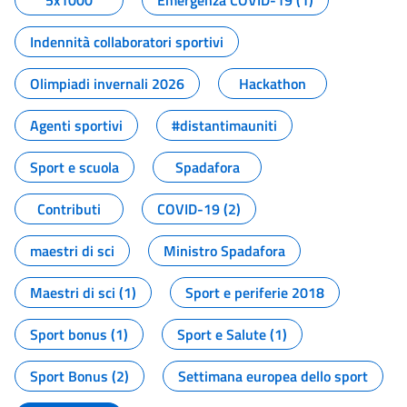
5x1000
Emergenza COVID-19 (1)
Indennità collaboratori sportivi
Olimpiadi invernali 2026
Hackathon
Agenti sportivi
#distantimauniti
Sport e scuola
Spadafora
Contributi
COVID-19 (2)
maestri di sci
Ministro Spadafora
Maestri di sci (1)
Sport e periferie 2018
Sport bonus (1)
Sport e Salute (1)
Sport Bonus (2)
Settimana europea dello sport