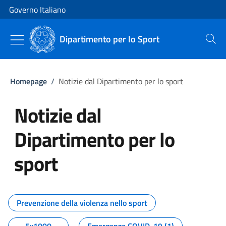
Vai al contenuto
Vai alla navigazione del sito
Governo Italiano
Dipartimento per lo Sport
Cerca
Homepage
/
Notizie dal Dipartimento per lo sport
Notizie dal
Dipartimento per lo
sport
Tutti i contenuti della pagina No
Prevenzione della violenza nello sport