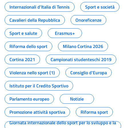
Internazionali d'Italia di Tennis
Sport e società
Cavalieri della Repubblica
Onoreficenze
Sport e salute
Erasmus+
Riforma dello sport
Milano Cortina 2026
Cortina 2021
Campionati studenteschi 2019
Violenza nello sport (1)
Consiglio d'Europa
Istituto per il Credito Sportivo
Parlamento europeo
Notizie
Promozione attività sportiva
Riforma sport
Giornata internazionale dello sport per lo sviluppo e la