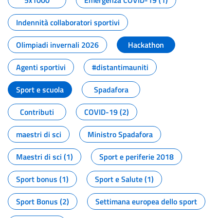
5x1000
Emergenza COVID-19 (1)
Indennità collaboratori sportivi
Olimpiadi invernali 2026
Hackathon
Agenti sportivi
#distantimauniti
Sport e scuola
Spadafora
Contributi
COVID-19 (2)
maestri di sci
Ministro Spadafora
Maestri di sci (1)
Sport e periferie 2018
Sport bonus (1)
Sport e Salute (1)
Sport Bonus (2)
Settimana europea dello sport