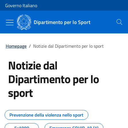
Vai al contenuto
Vai alla navigazione del sito
Governo Italiano
Dipartimento per lo Sport
Cerca
Homepage
/
Notizie dal Dipartimento per lo sport
Notizie dal
Dipartimento per lo
sport
Tutti i contenuti della pagina No
Prevenzione della violenza nello sport