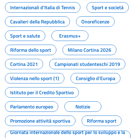
Internazionali d'Italia di Tennis
Sport e società
Cavalieri della Repubblica
Onoreficenze
Sport e salute
Erasmus+
Riforma dello sport
Milano Cortina 2026
Cortina 2021
Campionati studenteschi 2019
Violenza nello sport (1)
Consiglio d'Europa
Istituto per il Credito Sportivo
Parlamento europeo
Notizie
Promozione attività sportiva
Riforma sport
Giornata internazionale dello sport per lo sviluppo e la