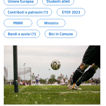
Unione Europea
Studenti atleti
Contributi e patrocini (1)
EYOF 2023
PNRR
Ministro
Bandi e avvisi (1)
Bici in Comune