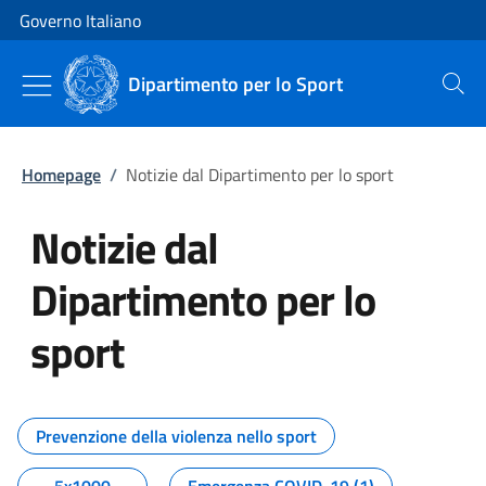
Vai al contenuto
Vai alla navigazione del sito
Governo Italiano
Dipartimento per lo Sport
Cerca
Homepage
/
Notizie dal Dipartimento per lo sport
Notizie dal
Dipartimento per lo
sport
Tutti i contenuti della pagina No
Prevenzione della violenza nello sport