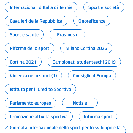
Internazionali d'Italia di Tennis
Sport e società
Cavalieri della Repubblica
Onoreficenze
Sport e salute
Erasmus+
Riforma dello sport
Milano Cortina 2026
Cortina 2021
Campionati studenteschi 2019
Violenza nello sport (1)
Consiglio d'Europa
Istituto per il Credito Sportivo
Parlamento europeo
Notizie
Promozione attività sportiva
Riforma sport
Giornata internazionale dello sport per lo sviluppo e la