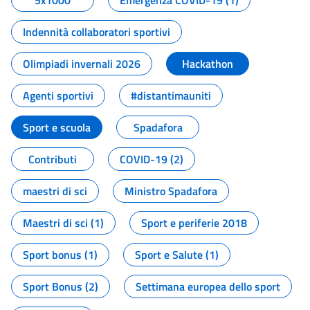
5x1000
Emergenza COVID-19 (1)
Indennità collaboratori sportivi
Olimpiadi invernali 2026
Hackathon
Agenti sportivi
#distantimauniti
Sport e scuola
Spadafora
Contributi
COVID-19 (2)
maestri di sci
Ministro Spadafora
Maestri di sci (1)
Sport e periferie 2018
Sport bonus (1)
Sport e Salute (1)
Sport Bonus (2)
Settimana europea dello sport