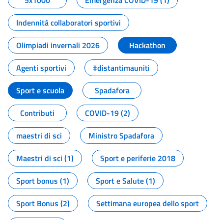
5x1000
Emergenza COVID-19 (1)
Indennità collaboratori sportivi
Olimpiadi invernali 2026
Hackathon
Agenti sportivi
#distantimauniti
Sport e scuola
Spadafora
Contributi
COVID-19 (2)
maestri di sci
Ministro Spadafora
Maestri di sci (1)
Sport e periferie 2018
Sport bonus (1)
Sport e Salute (1)
Sport Bonus (2)
Settimana europea dello sport