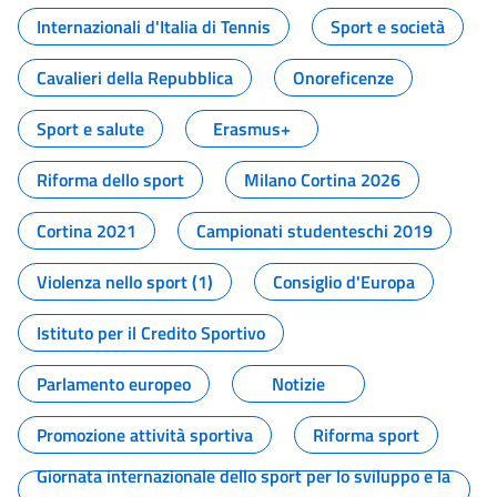
Internazionali d'Italia di Tennis
Sport e società
Cavalieri della Repubblica
Onoreficenze
Sport e salute
Erasmus+
Riforma dello sport
Milano Cortina 2026
Cortina 2021
Campionati studenteschi 2019
Violenza nello sport (1)
Consiglio d'Europa
Istituto per il Credito Sportivo
Parlamento europeo
Notizie
Promozione attività sportiva
Riforma sport
Giornata internazionale dello sport per lo sviluppo e la