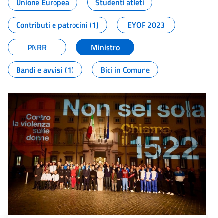
Unione Europea
Studenti atleti
Contributi e patrocini (1)
EYOF 2023
PNRR
Ministro
Bandi e avvisi (1)
Bici in Comune