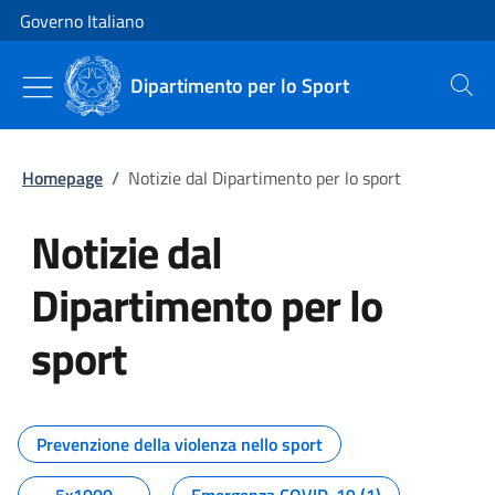
Vai al contenuto
Vai alla navigazione del sito
Governo Italiano
Dipartimento per lo Sport
Cerca
Homepage
/
Notizie dal Dipartimento per lo sport
Notizie dal
Dipartimento per lo
sport
Tutti i contenuti della pagina No
Prevenzione della violenza nello sport