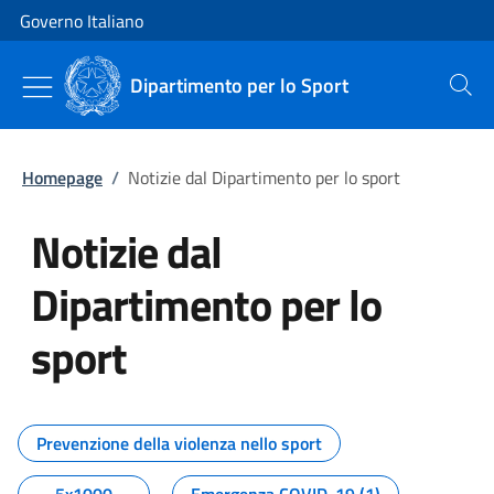
Vai al contenuto
Vai alla navigazione del sito
Governo Italiano
Dipartimento per lo Sport
Cerca
Homepage
/
Notizie dal Dipartimento per lo sport
Notizie dal
Dipartimento per lo
sport
Tutti i contenuti della pagina No
Prevenzione della violenza nello sport