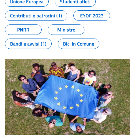
Unione Europea
Studenti atleti
Contributi e patrocini (1)
EYOF 2023
PNRR
Ministro
Bandi e avvisi (1)
Bici in Comune