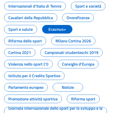
Internazionali d'Italia di Tennis
Sport e società
Cavalieri della Repubblica
Onoreficenze
Sport e salute
Erasmus+
Riforma dello sport
Milano Cortina 2026
Cortina 2021
Campionati studenteschi 2019
Violenza nello sport (1)
Consiglio d'Europa
Istituto per il Credito Sportivo
Parlamento europeo
Notizie
Promozione attività sportiva
Riforma sport
Giornata internazionale dello sport per lo sviluppo e la