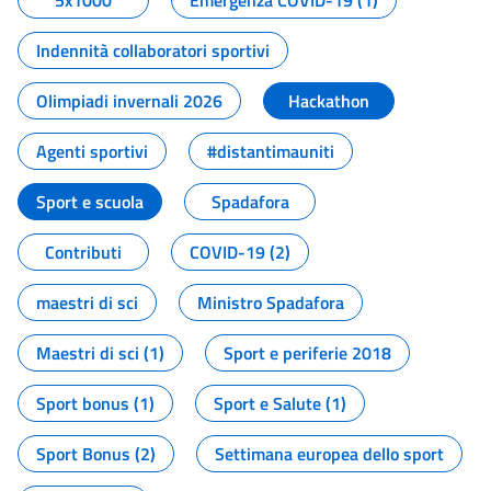
5x1000
Emergenza COVID-19 (1)
Indennità collaboratori sportivi
Olimpiadi invernali 2026
Hackathon
Agenti sportivi
#distantimauniti
Sport e scuola
Spadafora
Contributi
COVID-19 (2)
maestri di sci
Ministro Spadafora
Maestri di sci (1)
Sport e periferie 2018
Sport bonus (1)
Sport e Salute (1)
Sport Bonus (2)
Settimana europea dello sport