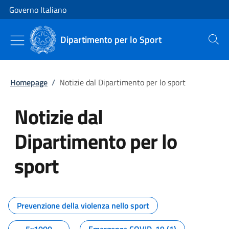
Vai al contenuto
Vai alla navigazione del sito
Governo Italiano
Dipartimento per lo Sport
Cerca
Homepage
/
Notizie dal Dipartimento per lo sport
Notizie dal
Dipartimento per lo
sport
Tutti i contenuti della pagina No
Prevenzione della violenza nello sport