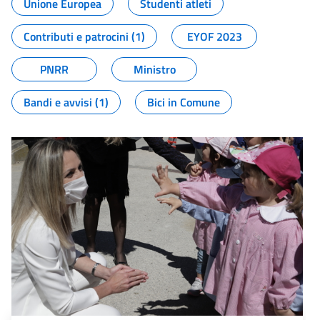
Unione Europea
Studenti atleti
Contributi e patrocini (1)
EYOF 2023
PNRR
Ministro
Bandi e avvisi (1)
Bici in Comune