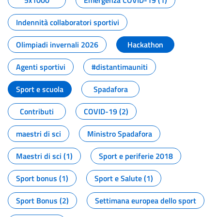
5x1000
Emergenza COVID-19 (1)
Indennità collaboratori sportivi
Olimpiadi invernali 2026
Hackathon
Agenti sportivi
#distantimauniti
Sport e scuola
Spadafora
Contributi
COVID-19 (2)
maestri di sci
Ministro Spadafora
Maestri di sci (1)
Sport e periferie 2018
Sport bonus (1)
Sport e Salute (1)
Sport Bonus (2)
Settimana europea dello sport