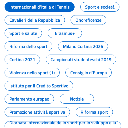
Internazionali d'Italia di Tennis
Sport e società
Cavalieri della Repubblica
Onoreficenze
Sport e salute
Erasmus+
Riforma dello sport
Milano Cortina 2026
Cortina 2021
Campionati studenteschi 2019
Violenza nello sport (1)
Consiglio d'Europa
Istituto per il Credito Sportivo
Parlamento europeo
Notizie
Promozione attività sportiva
Riforma sport
Giornata internazionale dello sport per lo sviluppo e la