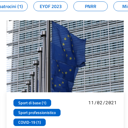
patrocini (1)
EYOF 2023
PNRR
Mi
11/02/2021
Sport di base (1)
Sport professionistico
COVID-19 (1)