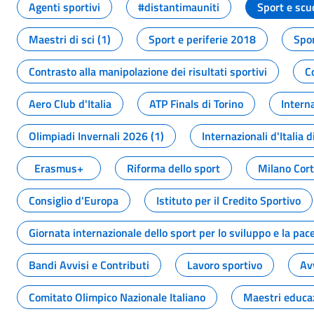
Agenti sportivi
#distantimauniti
Sport e scu
Maestri di sci (1)
Sport e periferie 2018
Spor
Contrasto alla manipolazione dei risultati sportivi
C
Aero Club d'Italia
ATP Finals di Torino
Interna
Olimpiadi Invernali 2026 (1)
Internazionali d'Italia d
Erasmus+
Riforma dello sport
Milano Cor
Consiglio d'Europa
Istituto per il Credito Sportivo
Giornata internazionale dello sport per lo sviluppo e la pac
Bandi Avvisi e Contributi
Lavoro sportivo
Av
Comitato Olimpico Nazionale Italiano
Maestri educa