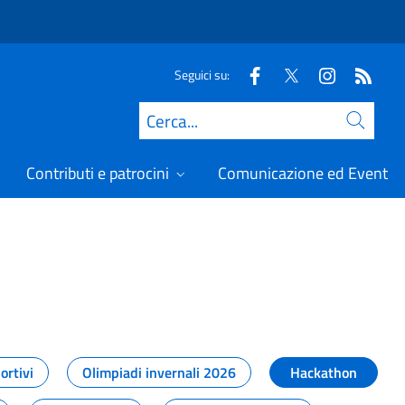
Seguici su:
Cerca
Contributi e patrocini
Comunicazione ed Eventi
t
ortivi
Olimpiadi invernali 2026
Hackathon