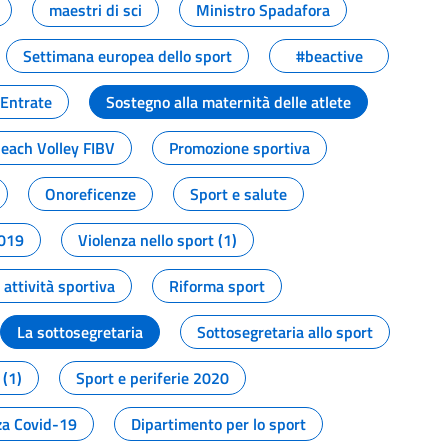
maestri di sci
Ministro Spadafora
Settimana europea dello sport
#beactive
 Entrate
Sostegno alla maternità delle atlete
Beach Volley FIBV
Promozione sportiva
Onoreficenze
Sport e salute
2019
Violenza nello sport (1)
attività sportiva
Riforma sport
La sottosegretaria
Sottosegretaria allo sport
 (1)
Sport e periferie 2020
a Covid-19
Dipartimento per lo sport