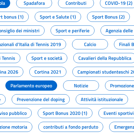
ola
Spadafora
Contributi
COVID-19 (2)
t bonus (1)
Sport e Salute (1)
Sport Bonus (2)
onsiglio dei ministri
Sport e periferie
Agenzia delle
zionali d'Italia di Tennis 2019
Calcio
Finali 
i Tennis
Sport e società
Cavalieri della Repubblica
tina 2026
Cortina 2021
Campionati studenteschi 
Parlamento europeo
Notizie
Promozione 
e
Prevenzione del doping
Attività istituzionale
viso pubblico
Sport Bonus 2020 (1)
Eventi sportivi
zione motoria
contributi a fondo perduto
Emergenz