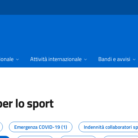
ionale
Attività internazionale
Bandi e avvisi
er lo sport
tizie dal Dipartimento per lo spor
Emergenza COVID-19 (1)
Indennità collaboratori sp