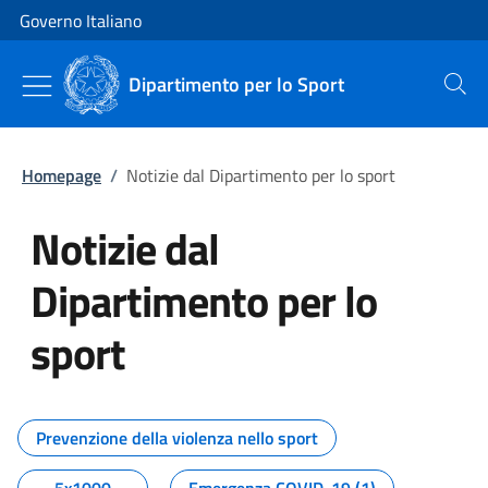
Vai al contenuto
Vai alla navigazione del sito
Governo Italiano
Dipartimento per lo Sport
Cerca
Homepage
/
Notizie dal Dipartimento per lo sport
Notizie dal
Dipartimento per lo
sport
Tutti i contenuti della pagina No
Prevenzione della violenza nello sport