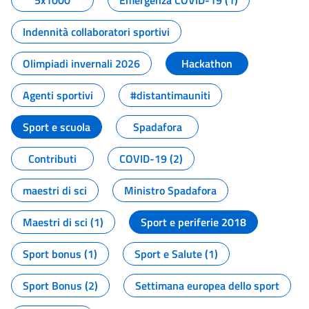
5x1000
Emergenza COVID-19 (1)
Indennità collaboratori sportivi
Olimpiadi invernali 2026
Hackathon
Agenti sportivi
#distantimauniti
Sport e scuola
Spadafora
Contributi
COVID-19 (2)
maestri di sci
Ministro Spadafora
Maestri di sci (1)
Sport e periferie 2018
Sport bonus (1)
Sport e Salute (1)
Sport Bonus (2)
Settimana europea dello sport