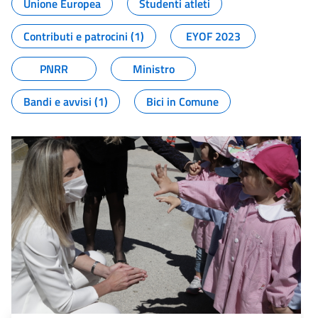
Unione Europea
Studenti atleti
Contributi e patrocini (1)
EYOF 2023
PNRR
Ministro
Bandi e avvisi (1)
Bici in Comune