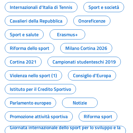
Internazionali d'Italia di Tennis
Sport e società
Cavalieri della Repubblica
Onoreficenze
Sport e salute
Erasmus+
Riforma dello sport
Milano Cortina 2026
Cortina 2021
Campionati studenteschi 2019
Violenza nello sport (1)
Consiglio d'Europa
Istituto per il Credito Sportivo
Parlamento europeo
Notizie
Promozione attività sportiva
Riforma sport
Giornata internazionale dello sport per lo sviluppo e la